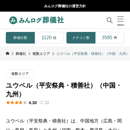
みんログ葬儀社の運営方針

1120
3595
葬儀社数
クチコミ数
社
件
葬儀社
複数エリア
ユウベル（平安祭典・積善社）（中国・九州）
複数エリア
ユウベル（平安祭典・積善社）（中国・
九州）





4.30
32

ユウベル（平安祭典・積善社）は、中国地方（広島・岡