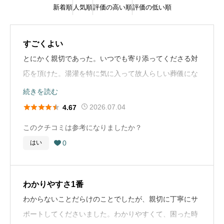
新着順
人気順
評価の高い順
評価の低い順
すごくよい
とにかく親切であった。いつでも寄り添ってくださる対
応を頂けた。湯灌を特に気に入って故人らしい葬儀にな
ったのではと思う。
続きを読む





2026.07.04
4.67
葬儀の流れ
このクチコミは参考になりましたか？
故人は病院でなくなり、一度自宅へ戻った。翌日午前中
0
はい

に葬儀場へむかい、通夜、葬儀の後、火葬、初七日引寄
せを行った。
わかりやすさ1番
葬儀社選びのアドバイス
わからないことだらけのことでしたが、親切に丁寧にサ
生前からあらかじめ選んでおくとよい。生前相談を各所
ポートしてくださいました。わかりやすくて、困った時
で実施している。湯灌を希望されてもできるところが少