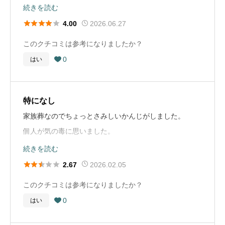
は、すぐに教えてくださいました。とても、心強かった
続きを読む
ない事情もある。
です。





2026.06.27
4.00
このクチコミは参考になりましたか？
お布施や戒名に関するコメント
葬儀の流れ
0
はい
戒名はお寺の方で決めていただいた。故人のイメージに

ご逝去、葬儀社と打ち合わせ、ご遺体搬送、通夜、葬儀
沿ったものであり概ね満足であった。今後も同じような
という流れですすめてもらいました。打ち合わせは、そ
形でよいと思う。
の都度、間でありました。
特になし
家族葬なのでちょっとさみしいかんじがしました。
お墓に関するコメント
葬儀社選びのアドバイス
個人が気の毒に思いました。
今回はお墓に入居させたが、ゆくゆくは自分が墓守とし
当事者は、とても不安な気持ちでいます。だから、葬儀
参列者も少なかったので少し寂しかった
続きを読む
て今後どうしていくか判断していきたいと考えている。
社を選ぶと言ったことまで正直、気持ちが回りません。





2026.02.05
2.67
だから、自分の感覚で安心できると感じたところをお勧
葬儀の流れ
お葬式の概要
このクチコミは参考になりましたか？
めします。
病院でなくなり 個人の妻が葬儀場に連絡をおこなった。
葬儀の年
2025年
0
はい

県外の兄にも連絡し到着したのは翌日の夜だったので 待
お布施や戒名に関するコメント
ち時間も長かった。
葬儀の場所
鹿児島県姶良市