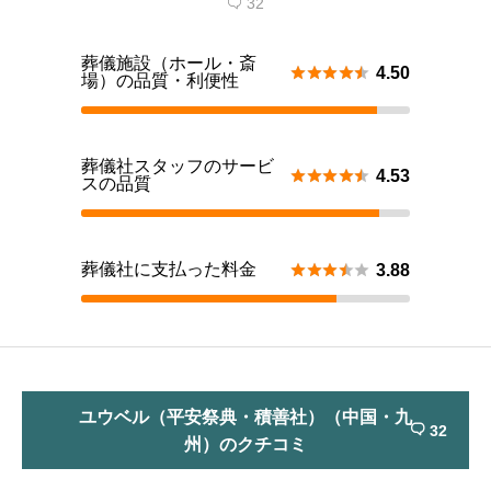
32

葬儀施設（ホール・斎





4.50
場）の品質・利便性
葬儀社スタッフのサービ





4.53
スの品質
葬儀社に支払った料金





3.88
ユウベル（平安祭典・積善社）（中国・九
32

州）のクチコミ