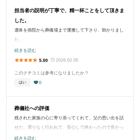
戒名は、お寺さんにお願いしました。将来的にまた一回
担当者の説明が丁寧で、精一杯ことをして頂きま
葬儀の種類
家族葬
忌、3回忌と続くのでお布施の用意は前もって用意して
葬儀社選びのアドバイス
した。
いきたいと思います。
葬儀の料金
100万円
事前に個人の意向を確認し家族葬がそれ以外かを選択で
遺体を病院から葬儀場まで運搬して下さり、助かりまし
きるようにしておく。 自分だったら親しい友人にも伝え
た。
お墓に関するコメント
て欲しいと思う。
館内は改装後で清潔感があり、遺体の保全に尽くしてく
続きを読む
お墓はなく、仏壇は用意しました。お骨は、仏壇に置い
ださいました。





てあります。今後もお墓については、考えていません。
2026.02.05
5.00
お布施や戒名に関するコメント
葬儀で生演奏もあり、いいお見送りができたと満足して
お布施はよくわからないのですが葬儀会社に相場を教え
このクチコミは参考になりましたか？
います。
お葬式の概要
てもらい自分が納得した上で支払いをしたいとおもいま
0
はい

葬儀の年
2025年
す。
葬儀の流れ
葬儀の場所
広島県三次市
入院時点で葬儀の会社に事前相談はしておりました。病
葬儀社への評価
お墓に関するコメント
院から危篤と連絡があり、迎えができるか問い合わせま
残された家族の心に寄り添ってくれて、父の思い出を話
葬儀の種類
家族葬
お墓はあるのでそこに入りたいとかんがえてます。 子供
した。医師と臨終に立ち合い、しばらく待つ間迎えをお
せた。滞りなく行われて、安心して終わったので良かっ
がお墓を管理できない場合は永代供養なども考えてます
葬儀の料金
100万円
願いしました。遺体が葬儀場に搬送され、翌日他県の兄
た。
続きを読む