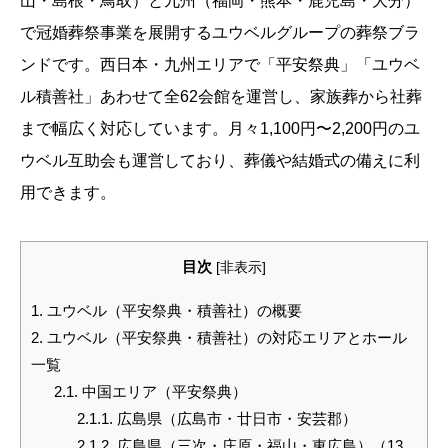
山・島根・鳥取）と九州（福岡・熊本・鹿児島・大分）
で冠婚葬祭事業を展開するユウベルグループの葬祭ブラ
ンドです。西日本・九州エリアで「平安祭典」「ユウベ
ル積善社」あわせて全62会館を運営し、家族葬から社葬
まで幅広く対応しています。月々1,100円〜2,200円のユ
ウベル互助会も運営しており、葬儀や結婚式の備えに利
用できます。
目次
[
非表示
]
1.
ユウベル（平安祭典・積善社）の概要
2.
ユウベル（平安祭典・積善社）の対応エリアとホール
一覧
2.1.
中国エリア（平安祭典）
2.1.1.
広島県（広島市・廿日市・安芸郡）
2.1.2.
広島県（三次・庄原・福山・東広島）（13