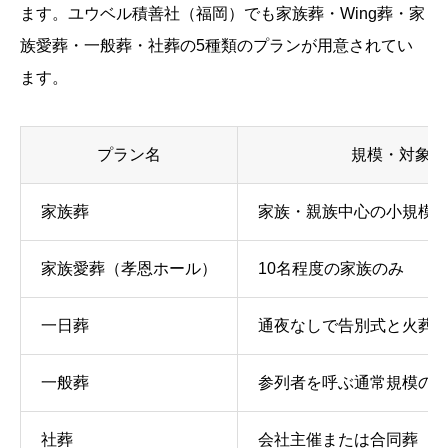
ます。ユウベル積善社（福岡）でも家族葬・Wing葬・家
族愛葬・一般葬・社葬の5種類のプランが用意されてい
ます。
プラン名
規模・対象
家族葬
家族・親族中心の小規模
家族愛葬（孝恩ホール）
10名程度の家族のみ
一日葬
通夜なしで告別式と火葬を
一般葬
参列者を呼ぶ通常規模の
社葬
会社主催または合同葬