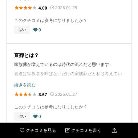
弟と担当者と打ち合わせをしました。見積をしてもら





2026.01.29
4.00
お葬式の概要
い、積み立てとは別に料金が発生しましたが、喪主が出
葬儀の流れ
葬儀の年
2022年
このクチコミは参考になりましたか？
してくれることになりました。他の親戚に連絡し、親戚
緩和病棟の病院で亡くなり、事前相談していた葬儀会社
0
はい
は葬儀会場の施設に前泊することになりました。通夜は

葬儀の場所
広島県呉市
へ連絡を取り、打ち合わせ、関係各所への連絡、通夜か
30名、葬儀は20名くらい参列くださいました。火葬場に
ら葬儀、火葬まで行った。
葬儀の種類
家族葬
は親族のみでした。火葬が終わり、読経して頂き、皆で
直葬とは？
会食しその日のうちに初七日を終えました。
葬儀の料金
100万円
葬儀社選びのアドバイス
家族葬が増えているのは時代の流れだと思います。
辛い気持ちに寄り添ってくれ、故人を偲んでくれる会社
直送は宗教者を呼ばないだけの家族葬だと私は考えてい
葬儀社選びのアドバイス
であること、自宅から近いこと、わかりやすい場所にあ
るのですが、
続きを読む
積み立てができるだけでなく、親族間で使えるかどう
り、高齢の親族も来やすい場所をおすすめします。
違いを教えて欲しかったです。





2026.01.27
3.67
か。 地域の方や知人らが来場するにあたり、分かりやす
い場所にあるか。 担当者が誠実であるかどうか。 泊ま
このクチコミは参考になりましたか？
お布施や戒名に関するコメント
葬儀の流れ
れる施設があり、追加料金が発生しないこと。
0
はい
祖母と同じ漢字がつく戒名をもらったので、 家族で一体

故人が亡くなって、葬儀屋に連絡しました。病院に迎え
感があり、故人も喜んでいるのではないかと思います。

にきてもらいそのまま会館に移動しました。打ち合わせ
クチコミを見る
クチコミを書く


お布施や戒名に関するコメント