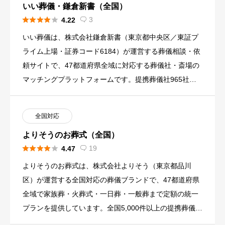
いい葬儀・鎌倉新書（全国）





3
4.22

いい葬儀は、株式会社鎌倉新書（東京都中央区／東証プ
ライム上場・証券コード6184）が運営する葬儀相談・依
頼サイトで、47都道府県全域に対応する葬儀社・斎場の
マッチングプラットフォームです。提携葬儀社965社・
提携葬儀場7 […]
全国対応
よりそうのお葬式（全国）





19
4.47

よりそうのお葬式は、株式会社よりそう（東京都品川
区）が運営する全国対応の葬儀ブランドで、47都道府県
全域で家族葬・火葬式・一日葬・一般葬まで定額の統一
プランを提供しています。全国5,000件以上の提携葬儀施
設と900社を […]