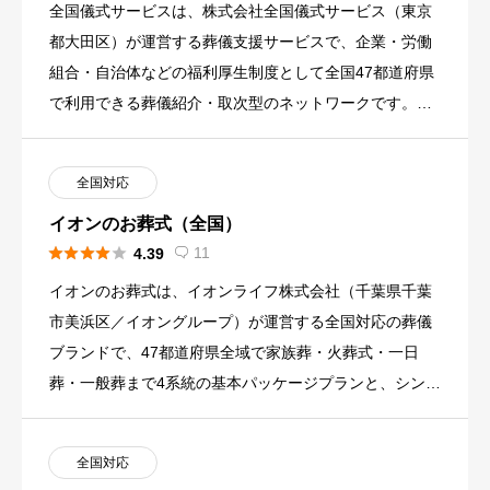
全国儀式サービスは、株式会社全国儀式サービス（東京
都大田区）が運営する葬儀支援サービスで、企業・労働
組合・自治体などの福利厚生制度として全国47都道府県
で利用できる葬儀紹介・取次型のネットワークです。提
携葬儀社約500社 […]
全国対応
イオンのお葬式（全国）





11
4.39

イオンのお葬式は、イオンライフ株式会社（千葉県千葉
市美浜区／イオングループ）が運営する全国対応の葬儀
ブランドで、47都道府県全域で家族葬・火葬式・一日
葬・一般葬まで4系統の基本パッケージプランと、シンプ
ル火葬・直葬の追加 […]
全国対応