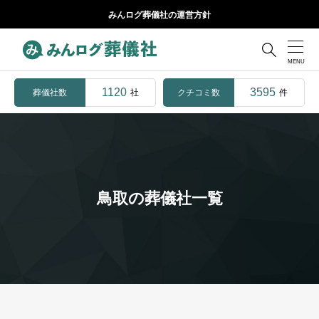
みんログ葬儀社の運営方針

1120
3595
葬儀社数
クチコミ数
社
件
鳥取の葬儀社一覧