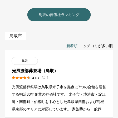
鳥取の葬儀社ランキング
鳥取市
新着順
クチコミが多い順
鳥取
光風渡部葬祭場（鳥取）





1
4.67

光風渡部葬祭場は鳥取県米子市を拠点に7つの会館を運営
する明治33年創業の葬儀社です。 米子市・境港市・淀江
町・南部町・伯耆町を中心とした鳥取県西部および島根
県東部のエリアに対応しています。 家族葬から一般葬ま
で幅広いプラ […]