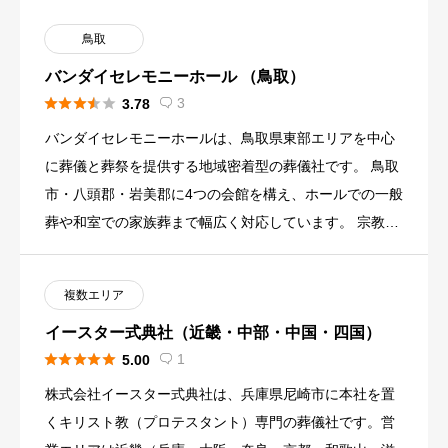
鳥取
バンダイセレモニーホール （鳥取）





3
3.78

バンダイセレモニーホールは、鳥取県東部エリアを中心
に葬儀と葬祭を提供する地域密着型の葬儀社です。 鳥取
市・八頭郡・岩美郡に4つの会館を構え、ホールでの一般
葬や和室での家族葬まで幅広く対応しています。 宗教や
宗派を問わず利 […]
複数エリア
イースター式典社（近畿・中部・中国・四国）





1
5.00

株式会社イースター式典社は、兵庫県尼崎市に本社を置
くキリスト教（プロテスタント）専門の葬儀社です。営