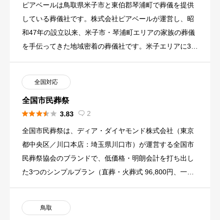
ピアベールは鳥取県米子市と東伯郡琴浦町で葬儀を提供
している葬儀社です。株式会社ピアベールが運営し、昭
和47年の設立以来、米子市・琴浦町エリアの家族の葬儀
を手伝ってきた地域密着の葬儀社です。米子エリアに3ホ
ール、中部エリア […]
全国対応
全国市民葬祭





2
3.83

全国市民葬祭は、ディア・ダイヤモンド株式会社（東京
都中央区／川口本店：埼玉県川口市）が運営する全国市
民葬祭協会のブランドで、低価格・明朗会計を打ち出し
た3つのシンプルプラン（直葬・火葬式 96,800円、一日
葬 258, […]
鳥取