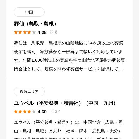
中国
葬仙（鳥取・島根）





8
4.38

葬仙は、鳥取県・島根県の山陰地区に14か所以上の葬祭
会館を構え、家族葬から一般葬まで幅広く対応していま
す。年間1,600件以上の実績を持つ山陰地区屈指の葬祭専
門会社として、規模を問わず葬儀サービスを提供してい
ます。宗派を […]
複数エリア
ユウベル（平安祭典・積善社）（中国・九州）





32
4.30

ユウベル（平安祭典・積善社）は、中国地方（広島・岡
山・島根・鳥取）と九州（福岡・熊本・鹿児島・大分）