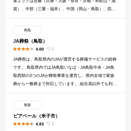
業エリアは近畿（兵庫・大阪・奈良・京都・和歌山・滋
賀）、中部（三重・福井）、中国（岡山・鳥取）、四国
（徳島・香川）の合計 […]
鳥取
JA葬祭（鳥取）





1
4.00

JA葬祭は、鳥取県内のJAが運営する葬儀サービスの総称
です。 鳥取県内ではJA鳥取いなば・JA鳥取中央・JA鳥
取西部の3つのJAが葬祭事業を運営し、県内全域で家族
葬から一般葬まで対応しています。 組合員以外でも利用
できま […]
鳥取
ピアベール（米子市）





2
4.83
