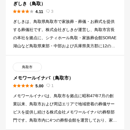
ぎしき（鳥取）





3
4.11

ぎしきは、鳥取県鳥取市で家族葬・葬儀・お葬式を提供
する葬儀社です。株式会社ぎしきが運営し、鳥取市宮長
の本社を拠点に、シティホール鳥取・家族葬会館SORAE
湖山など鳥取県東部・中部および兵庫県美方郡に12の葬
儀式場を展開し […]
鳥取市
メモワールイナバ（鳥取市）





1
5.00

メモワールイナバは、鳥取市を拠点に昭和47年7月の創
業以来、鳥取市および周辺エリアで地域密着の葬儀サー
ビスを提供し続ける株式会社メモワールイナバの葬祭部
門です。鳥取市内に4つの葬祭会館を運営しており、家族
葬から大規模な一 […]