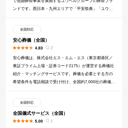
で冠婚葬祭事業を展開するユウベルグループの葬祭ブラ
ンドです。西日本・九州エリアで「平安祭典」「ユウベ
ル積善社」あわせて全 […]
全国対応
安心葬儀（全国）





2
4.83

安心葬儀は、株式会社エス・エム・エス（東京都港区／
東証プライム上場・証券コード2175）が運営する葬儀社
紹介・マッチングサービスです。葬儀を必要とする方の
希望条件を電話相談で受け付け、全国約7,000社の葬儀社
から条件に […]
全国対応
全国儀式サービス（全国）





1
5.00
