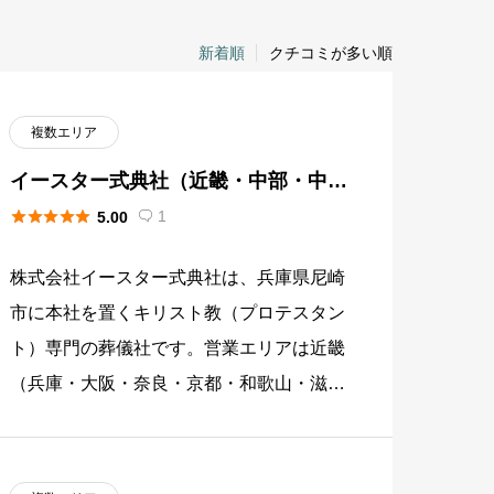
新着順
クチコミが多い順
複数エリア
イースター式典社（近畿・中部・中
国・四国）





1
5.00

株式会社イースター式典社は、兵庫県尼崎
市に本社を置くキリスト教（プロテスタン
ト）専門の葬儀社です。営業エリアは近畿
（兵庫・大阪・奈良・京都・和歌山・滋
賀）、中部（三重・福井）、中国（岡山・
鳥取）、四国（徳島・香川）の合計 […]