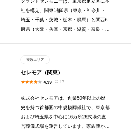
グランドセレモニーは、東京都足立区に本
社を構え、関東1都6県（東京・神奈川・
埼玉・千葉・茨城・栃木・群馬）と関西6
府県（大阪・兵庫・京都・滋賀・奈良・和
歌山）の合計13都府県を対応エリアとす
る葬儀社です。自社斎場を持たず […]
複数エリア
セレモア（関東）





17
4.39

株式会社セレモアは、創業50年以上の歴
史を持つ首都圏の中規模葬儀社で、東京都
および埼玉県を中心に16カ所26式場の直
営葬儀式場を運営しています。家族葬から