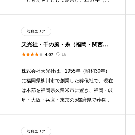
和42年）に株式会社エディファミリーを
設立しました。葬祭ブランド […]
複数エリア
天光社・千の風・糸（福岡・関西・
関東・岐阜）





16
4.07

株式会社天光社は、1955年（昭和30年）
に福岡県柳川市で創業した葬儀社で、現在
は本部を福岡県久留米市に置き、福岡・岐
阜・大阪・兵庫・東京の5都府県で葬祭事
業を展開しています。葬祭ブランド「お葬
式 天光社」「自由な家族葬 […]
複数エリア