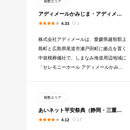
複数エリア
アディメールかみじま・アディメー
ル縁（上島町・尾道市）





1
4.33

株式会社アディメールは、愛媛県越智郡上
島町と広島県尾道市瀬戸田町に拠点を置く
中規模葬儀社で、しまなみ海道周辺地域に
「セレモニーホール アディメールかみじ
ま」と「アディメール縁（えにし）ホー
ル」の2式場を展開しています。「 […]
複数エリア
あいネット平安祭典（静岡・三重・
長野）





17
4.12
