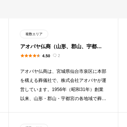
複数エリア
アオバヤ仏商（山形、郡山、宇都
宮）





2
4.50

アオバヤ仏商は、宮城県仙台市泉区に本部
を構える葬儀社で、株式会社アオバヤが運
営しています。1956年（昭和31年）創業
以来、山形・郡山・宇都宮の各地域で葬祭
業を展開してきた葬儀社です。会員制度
「こころの会」を運営し、山形 […]