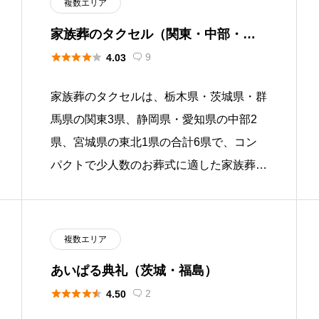
複数エリア
家族葬のタクセル（関東・中部・東
北）





9
4.03

家族葬のタクセルは、栃木県・茨城県・群
馬県の関東3県、静岡県・愛知県の中部2
県、宮城県の東北1県の合計6県で、コン
パクトで少人数のお葬式に適した家族葬専
門の式場を133施設展開する地域密着の葬
儀社です。年間葬儀実績は52 […]
複数エリア
あいぱる典礼（茨城・福島）





2
4.50
