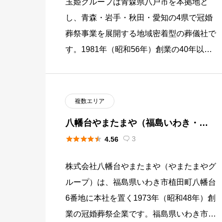
玉姫グループは青森県八戸市を本拠地と
し、青森・岩手・秋田・愛知の4県で冠婚
葬祭事業を展開する地域密着型の葬儀社で
す。1981年（昭和56年）創業の40年以上
の実績を持ち、八戸エリアと愛知県知多半
島を結ぶ遠隔ブロック展開で […]
複数エリア
八幡台やまたまや（福島いわき・茨
城北部）





3
4.56

株式会社八幡台やまたまや（やまたまやグ
ループ）は、福島県いわき市植田町八幡台
6番地に本社を置く1973年（昭和48年）創
業の冠婚葬祭企業です。福島県いわき市全