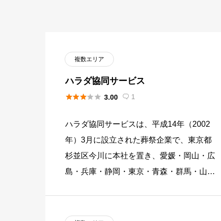
複数エリア
ハラダ協同サービス





1
3.00

ハラダ協同サービスは、平成14年（2002
年）3月に設立された葬祭企業で、東京都
杉並区今川に本社を置き、愛媛・岡山・広
島・兵庫・静岡・東京・青森・群馬・山形
の9都府県で35会館を運営する葬儀社で
す。静岡県島田市の老舗お茶 […]