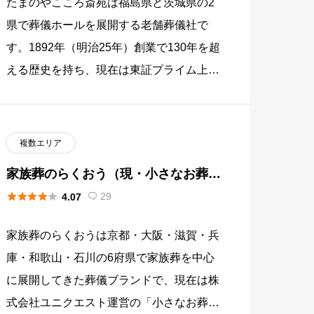
たまのやこころ斎苑は福島県と茨城県の2
県で葬儀ホールを展開する老舗葬儀社で
す。1892年（明治25年）創業で130年を超
える歴史を持ち、現在は東証プライム上場
の燦ホールディングス株式会社グループ
（証券コード9628）に属 […]
複数エリア
家族葬のらくおう（現・小さなお葬
式）





29
4.07

家族葬のらくおうは京都・大阪・滋賀・兵
庫・和歌山・石川の6府県で家族葬を中心
に展開してきた葬儀ブランドで、現在は株
式会社ユニクエスト運営の「小さなお葬