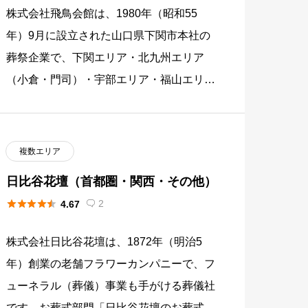
株式会社飛鳥会館は、1980年（昭和55
年）9月に設立された山口県下関市本社の
葬祭企業で、下関エリア・北九州エリア
（小倉・門司）・宇部エリア・福山エリア
の4地域で家族葬専門の葬祭事業を展開し
ています。創業46年の信頼と実 […]
複数エリア
日比谷花壇（首都圏・関西・その他）





2
4.67

株式会社日比谷花壇は、1872年（明治5
年）創業の老舗フラワーカンパニーで、フ
ューネラル（葬儀）事業も手がける葬儀社
です。お葬式部門「日比谷花壇のお葬式」