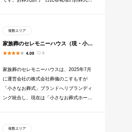
は、首都圏（東京・神奈川・千葉・埼
玉）・関西（大阪・京都・兵庫・奈 […]
複数エリア
家族葬のセレモニーハウス（現・小さ
なお葬式）





8
4.09

家族葬のセレモニーハウスは、2025年7月
に運営会社の株式会社葬儀のこすもすが
「小さなお葬式」ブランドへリブランディ
ング統合し、現在は「小さなお葬式ホー
ル」として展開されている葬儀社です。神
奈川県25ホール・東京都6ホー […]
複数エリア