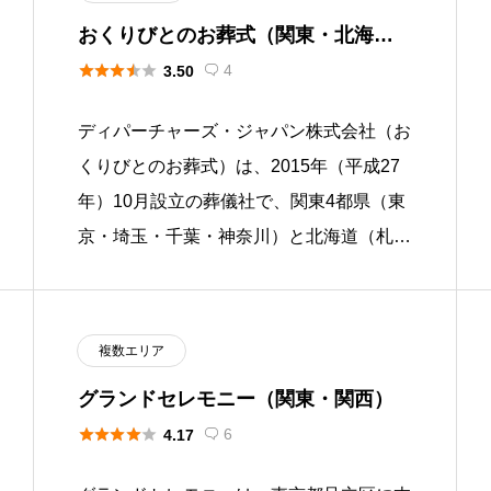
おくりびとのお葬式（関東・北海
道）





4
3.50

ディパーチャーズ・ジャパン株式会社（お
くりびとのお葬式）は、2015年（平成27
年）10月設立の葬儀社で、関東4都県（東
京・埼玉・千葉・神奈川）と北海道（札幌
市・函館市）の2地域で葬祭事業を展開し
ています。映画「おくりび […]
複数エリア
グランドセレモニー（関東・関西）





6
4.17
