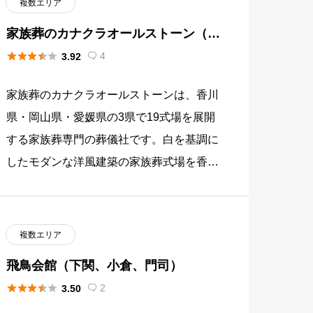
複数エリア
家族葬のカナクラオールストーン（香
川･岡山･愛媛）





4
3.92

家族葬のカナクラオールストーンは、香川
県・岡山県・愛媛県の3県で19式場を展開
する家族葬専門の葬儀社です。白を基調に
したモダンな洋風建築の家族葬式場を香川
県（高松市・観音寺市・坂出市・丸亀市・
三豊市）、岡山県（岡山市）、 […]
複数エリア
飛鳥会館（下関、小倉、門司）





2
3.50
