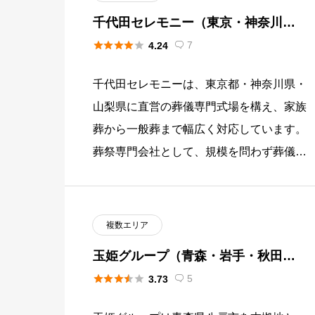
千代田セレモニー（東京・神奈川・
山梨）





7
4.24

千代田セレモニーは、東京都・神奈川県・
山梨県に直営の葬儀専門式場を構え、家族
葬から一般葬まで幅広く対応しています。
葬祭専門会社として、規模を問わず葬儀サ
ービスを提供しています。宗派を問わず2
4時間連絡を受け付けており、地 […]
複数エリア
玉姫グループ（青森・岩手・秋田・
愛知）





5
3.73
