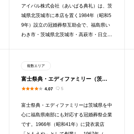
アイパル株式会社（あいぱる典礼）は、茨
城県北茨城市に本店を置く1984年（昭和5
9年）設立の冠婚葬祭互助会で、福島県い
わき市・茨城県北茨城市・高萩市・日立市
の隣接エリアで葬祭事業を展開していま
す。葬祭ブランド「あいぱる典 […]
複数エリア
富士祭典・エディファミリー（茨
城・福島）





5
4.07

富士祭典・エディファミリーは茨城県を中
心に福島県南部にも対応する冠婚葬祭企業
です。1966年（昭和41年）に貸衣裳店
「ともえや」として創業し、1967年（昭