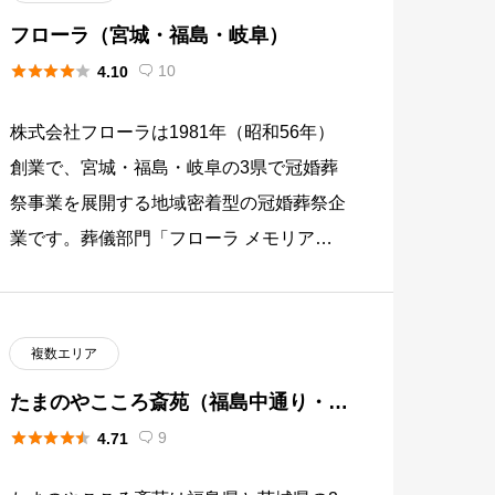
フローラ（宮城・福島・岐阜）





10
4.10

株式会社フローラは1981年（昭和56年）
創業で、宮城・福島・岐阜の3県で冠婚葬
祭事業を展開する地域密着型の冠婚葬祭企
業です。葬儀部門「フローラ メモリアル
ホール」を中心に、ウエディング、オンラ
インストア、ウェルラウンジ […]
複数エリア
たまのやこころ斎苑（福島中通り・茨
城南部）





9
4.71
