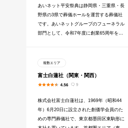
あいネット平安祭典は静岡県・三重県・長
野県の3県で葬儀ホールを運営する葬儀社
です。あいネットグループのフューネラル
部門として、令和7年度に創業65周年を迎
えた地域企業で、株式会社あいネットサー
ビス・株式会社あいネットコー […]
複数エリア
富士白蓮社（関東・関西）





9
4.56

株式会社富士白蓮社は、1969年（昭和44
年）6月20日に設立された創価学会員のた
めの専門葬儀社で、東京都墨田区東駒形に
本社を置いています。首都圏エリア（東京