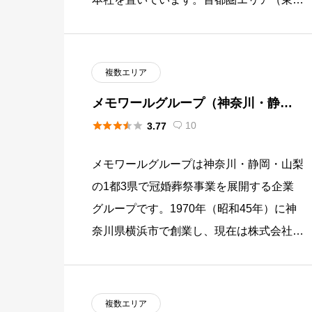
都・千葉県・埼玉県・神奈川県）と関西エ
リア（大阪府・兵庫県・京 […]
複数エリア
メモワールグループ（神奈川・静
岡・山梨）





10
3.77

メモワールグループは神奈川・静岡・山梨
の1都3県で冠婚葬祭事業を展開する企業
グループです。1970年（昭和45年）に神
奈川県横浜市で創業し、現在は株式会社メ
モワール（神奈川）・株式会社セレモジャ
パン（神奈川）・株式会社ア […]
複数エリア