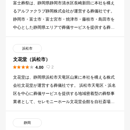
富士葬祭は、静岡県静岡市清水区長崎新田に本社を構え
るアルファクラブ静岡株式会社が運営する葬儀社です。
静岡市・富士市・富士宮市・焼津市・藤枝市・島田市を
中心とした静岡県エリアで葬儀サービスを提供する葬祭
事業者として、静岡 […]
浜松市
文花堂（浜松市）





2
4.00

文花堂は、静岡県浜松市天竜区山東に本社を構える株式
会社文花堂が運営する葬儀社です。 浜松市天竜区・浜名
区を中心に葬儀サービスを提供する地域密着型の葬祭事
業者として、セレモニーホール文花堂会館を自社斎場と
して運営しています […]
静岡