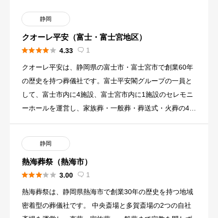
静岡
クオーレ平安（富士・富士宮地区）





1
4.33

クオーレ平安は、静岡県の富士市・富士宮市で創業60年
の歴史を持つ葬儀社です。富士平安閣グループの一員と
して、富士市内に4施設、富士宮市内に1施設のセレモニ
ーホールを運営し、家族葬・一般葬・葬送式・火葬の4プ
ランで対応して […]
静岡
熱海葬祭（熱海市）





1
3.00

熱海葬祭は、静岡県熱海市で創業30年の歴史を持つ地域
密着型の葬儀社です。 中央斎場と多賀斎場の2つの自社