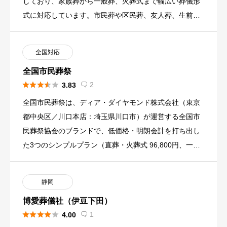
しており、家族葬から一般葬、火葬式まで幅広い葬儀形
式に対応しています。市民葬や区民葬、友人葬、生前
葬、無宗教葬など、多 […]
全国対応
全国市民葬祭





2
3.83

全国市民葬祭は、ディア・ダイヤモンド株式会社（東京
都中央区／川口本店：埼玉県川口市）が運営する全国市
民葬祭協会のブランドで、低価格・明朗会計を打ち出し
た3つのシンプルプラン（直葬・火葬式 96,800円、一日
葬 258, […]
静岡
博愛葬儀社（伊豆下田）





1
4.00
