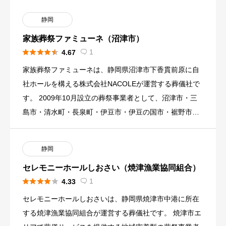
静岡
家族葬祭ファミューネ（沼津市）





1
4.67

家族葬祭ファミューネは、静岡県沼津市下香貫前原に自
社ホールを構える株式会社NACOLEが運営する葬儀社で
す。 2009年10月設立の葬祭事業者として、沼津市・三
島市・清水町・長泉町・伊豆市・伊豆の国市・裾野市・
御殿場市エ […]
静岡
セレモニーホールしおさい（焼津漁業協同組合）





1
4.33

セレモニーホールしおさいは、静岡県焼津市中港に所在
する焼津漁業協同組合が運営する葬儀社です。 焼津市エ