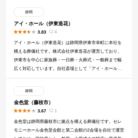
静岡
アイ・ホール（伊東造花）





4
3.83

アイ・ホール（伊東造花）は静岡県伊東市幸町に本社を
構える葬儀社です。株式会社伊東造花が運営しており、
伊東市を中心に家族葬・一日葬・火葬式・一般葬まで幅
広く対応しています。自社斎場として「アイ・ホール伊
東」と「メモリアルリ […]
静岡
金色堂（藤枝市）





1
3.67

金色堂は静岡県藤枝市に拠点を構える葬儀社です。セレ
モニーホール金色堂会館と第二会館の2会場を自社で運営