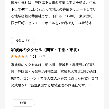
博愛葬儀社は、静岡県下田市西本郷に本店を構え、伊豆
下田で40年以上にわたって地元の葬儀をサポートしてい
る地域密着の葬儀社です。下田市・河津町・東伊豆町・
西伊豆町にセレモニーホールを7か所構え、24時間体制
でサポートを提供 […]
複数エリア
家族葬のタクセル（関東・中部・東北）





9
4.03

家族葬のタクセルは、栃木県・茨城県・群馬県の関東3
県、静岡県・愛知県の中部2県、宮城県の東北1県の合計
6県で、コンパクトで少人数のお葬式に適した家族葬専門
の式場を133施設展開する地域密着の葬儀社です。年間
葬儀実績は52 […]
静岡