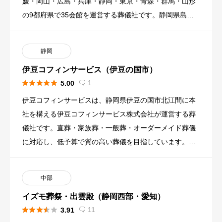
媛・岡山・広島・兵庫・静岡・東京・青森・群馬・山形
の9都府県で35会館を運営する葬儀社です。静岡県島田
市の老舗お茶 […]
静岡
伊豆コフィンサービス（伊豆の国市）





1
5.00

伊豆コフィンサービスは、静岡県伊豆の国市北江間に本
社を構える伊豆コフィンサービス株式会社が運営する葬
儀社です。直葬・家族葬・一般葬・オーダーメイド葬儀
に対応し、低予算で質の高い葬儀を目指しています。自
社の住宅改装型会館の […]
中部
イズモ葬祭・出雲殿（静岡西部・愛知）





11
3.91
