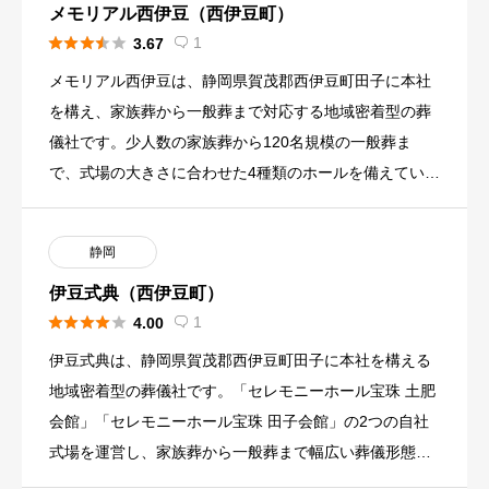
メモリアル西伊豆（西伊豆町）





1
3.67

メモリアル西伊豆は、静岡県賀茂郡西伊豆町田子に本社
を構え、家族葬から一般葬まで対応する地域密着型の葬
儀社です。少人数の家族葬から120名規模の一般葬ま
で、式場の大きさに合わせた4種類のホールを備えていま
す。365日24時 […]
静岡
伊豆式典（西伊豆町）





1
4.00

伊豆式典は、静岡県賀茂郡西伊豆町田子に本社を構える
地域密着型の葬儀社です。「セレモニーホール宝珠 土肥
会館」「セレモニーホール宝珠 田子会館」の2つの自社
式場を運営し、家族葬から一般葬まで幅広い葬儀形態に
対応しています。 […]