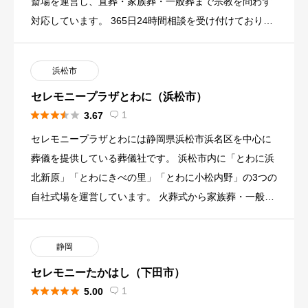
斎場を運営し、直葬・家族葬・一般葬まで宗教を問わず
対応しています。 365日24時間相談を受け付けており、
事前相談は […]
浜松市
セレモニープラザとわに（浜松市）





1
3.67

セレモニープラザとわには静岡県浜松市浜名区を中心に
葬儀を提供している葬儀社です。 浜松市内に「とわに浜
北新原」「とわにきべの里」「とわに小松内野」の3つの
自社式場を運営しています。 火葬式から家族葬・一般葬
まで、規模や形 […]
静岡
セレモニーたかはし（下田市）





1
5.00
