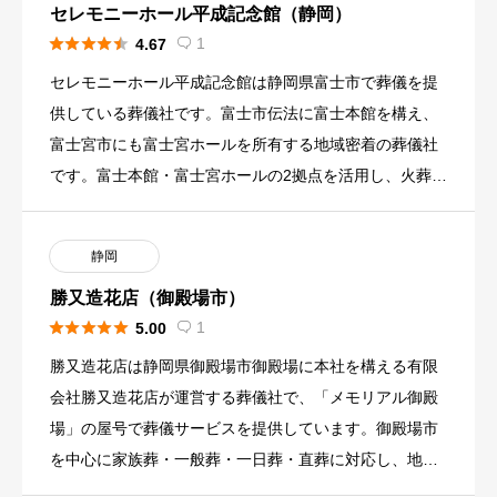
セレモニーホール平成記念館（静岡）





1
4.67

セレモニーホール平成記念館は静岡県富士市で葬儀を提
供している葬儀社です。富士市伝法に富士本館を構え、
富士宮市にも富士宮ホールを所有する地域密着の葬儀社
です。富士本館・富士宮ホールの2拠点を活用し、火葬式
から家族葬、一般葬 […]
静岡
勝又造花店（御殿場市）





1
5.00

勝又造花店は静岡県御殿場市御殿場に本社を構える有限
会社勝又造花店が運営する葬儀社で、「メモリアル御殿
場」の屋号で葬儀サービスを提供しています。御殿場市
を中心に家族葬・一般葬・一日葬・直葬に対応し、地域
に根ざした葬儀を提供 […]