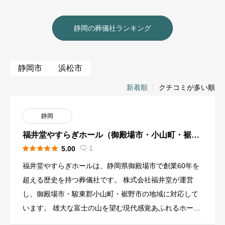
静岡の葬儀社ランキング
静岡市
浜松市
新着順
クチコミが多い順
静岡
福井堂やすらぎホール（御殿場市・小山町・裾野
市）





1
5.00

福井堂やすらぎホールは、静岡県御殿場市で創業60年を
超える歴史を持つ葬儀社です。 株式会社福井堂が運営
し、御殿場市・駿東郡小山町・裾野市の地域に対応して
います。 雄大な富士の山を望む現代感覚あふれるホール
で、家族葬から一 […]