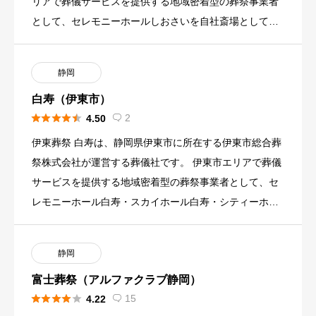
リアで葬儀サービスを提供する地域密着型の葬祭事業者
として、セレモニーホールしおさいを自社斎場として運
営しています。 漁 […]
静岡
白寿（伊東市）





2
4.50

伊東葬祭 白寿は、静岡県伊東市に所在する伊東市総合葬
祭株式会社が運営する葬儀社です。 伊東市エリアで葬儀
サービスを提供する地域密着型の葬祭事業者として、セ
レモニーホール白寿・スカイホール白寿・シティーホー
ル白寿の3施設を […]
静岡
富士葬祭（アルファクラブ静岡）





15
4.22
