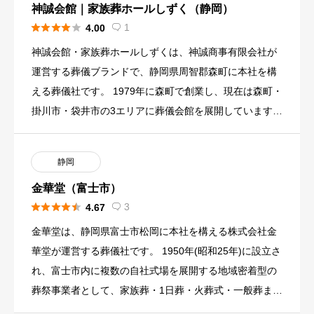
神誠会館｜家族葬ホールしずく（静岡）





1
4.00

神誠会館・家族葬ホールしずくは、神誠商事有限会社が
運営する葬儀ブランドで、静岡県周智郡森町に本社を構
える葬儀社です。 1979年に森町で創業し、現在は森町・
掛川市・袋井市の3エリアに葬儀会館を展開しています。
直葬、家族 […]
静岡
金華堂（富士市）





3
4.67

金華堂は、静岡県富士市松岡に本社を構える株式会社金
華堂が運営する葬儀社です。 1950年(昭和25年)に設立さ
れ、富士市内に複数の自社式場を展開する地域密着型の
葬祭事業者として、家族葬・1日葬・火葬式・一般葬まで
幅広く手 […]