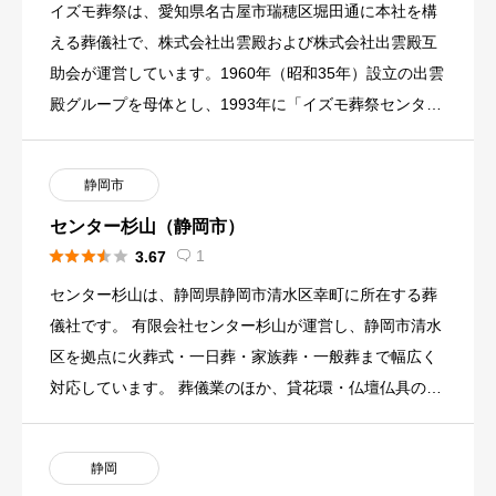
イズモ葬祭は、愛知県名古屋市瑞穂区堀田通に本社を構
える葬儀社で、株式会社出雲殿および株式会社出雲殿互
助会が運営しています。1960年（昭和35年）設立の出雲
殿グループを母体とし、1993年に「イズモ葬祭センタ
ー」、200 […]
静岡市
センター杉山（静岡市）





1
3.67

センター杉山は、静岡県静岡市清水区幸町に所在する葬
儀社です。 有限会社センター杉山が運営し、静岡市清水
区を拠点に火葬式・一日葬・家族葬・一般葬まで幅広く
対応しています。 葬儀業のほか、貸花環・仏壇仏具の取
り扱いも行う地域 […]
静岡