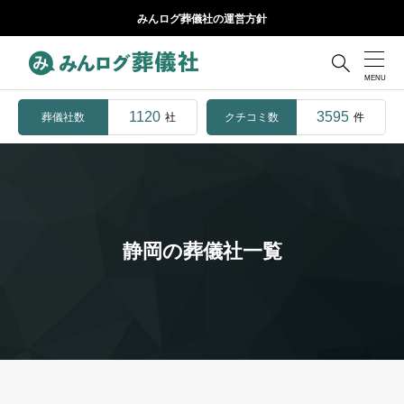
みんログ葬儀社の運営方針

1120
3595
葬儀社数
クチコミ数
社
件
静岡の葬儀社一覧