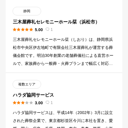
静岡
三木屋葬礼セレモニーホール栞（浜松市）





1
5.00

三木屋葬礼セレモニーホール栞（しおり）は、静岡県浜
松市中央区伊左地町で有限会社三木屋葬礼が運営する葬
儀会館です。明治30年創業の老舗葬儀社による直営ホー
ルで、家族葬から一般葬・火葬プランまで幅広く対応
し、通夜から告別式・ […]
複数エリア
ハラダ協同サービス





1
3.00

ハラダ協同サービスは、平成14年（2002年）3月に設立
された葬祭企業で、東京都杉並区今川に本社を置き、愛