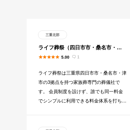
三重北部
ライフ葬祭（四日市市・桑名市・津
市）





1
5.00

ライフ葬祭は三重県四日市市・桑名市・津
市の3拠点を持つ家族葬専門の葬儀社で
す。 会員制度を設けず、誰でも同一料金
でシンプルに利用できる料金体系を打ち出
しています。 火葬場の近くに位置する斎
場を運営し、家族葬・火葬式・一日 […]