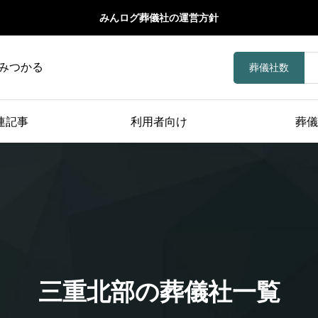
みんログ葬儀社の運営方針
みつかる
葬儀社数
連記事
利用者向け
葬儀
三重北部の葬儀社一覧