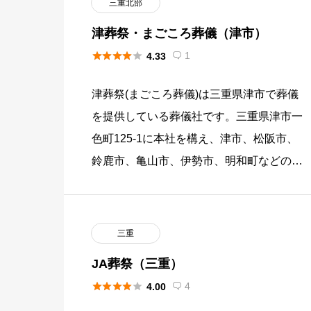
三重北部
津葬祭・まごころ葬儀（津市）





1
4.33

津葬祭(まごころ葬儀)は三重県津市で葬儀
を提供している葬儀社です。三重県津市一
色町125-1に本社を構え、津市、松阪市、
鈴鹿市、亀山市、伊勢市、明和町などの家
族に葬儀を提供してきました。大切な方へ
感謝の気持ちを添えてお花 […]
三重
JA葬祭（三重）





4
4.00
