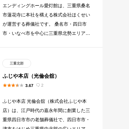
エンディングホール愛灯館は、三重県桑名
市蓮花寺に本社を構える株式会社ほくせい
が運営する葬儀社です。 桑名市・四日市
市・いなべ市を中心に三重県北勢エリアで
葬儀サービスを提供する地域密着型の葬祭
事業者として、複数の自社会館を […]
三重北部
ふじや本店（光倫会舘）





2
3.67

ふじや本店 光倫会舘（株式会社ふじや本
店）は、江戸時代の嘉永年間に創業した三
重県四日市市の老舗葬儀社で、四日市市・
津市をはじめ三重県中北部の広いエリアで