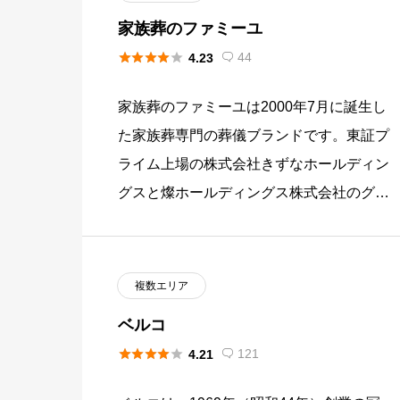
家族葬のファミーユ





44
4.23

家族葬のファミーユは2000年7月に誕生し
た家族葬専門の葬儀ブランドです。東証プ
ライム上場の株式会社きずなホールディン
グスと燦ホールディングス株式会社のグル
ープ会社として、北海道・群馬県・埼玉
県・千葉県・神奈川県・京都府 […]
複数エリア
ベルコ





121
4.21
