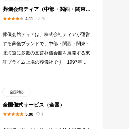
葬儀会館ティア（中部・関西・関東・
北海道）





76
4.11

葬儀会館ティアは、株式会社ティアが運営
する葬儀ブランドで、中部・関西・関東・
北海道に多数の直営葬儀会館を展開する東
証プライム上場の葬儀社です。1997年
（平成9年）に名古屋市で創業し、2013年
に東証二部、2014年に東 […]
全国対応
全国儀式サービス（全国）





1
5.00
