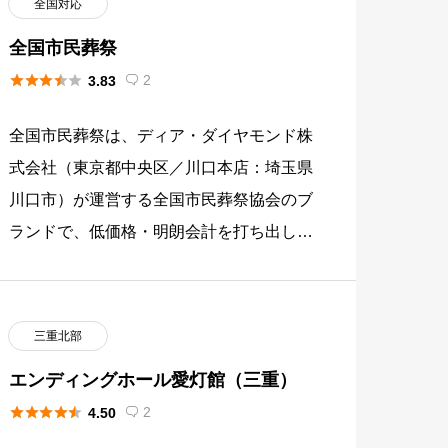
全国対応
全国市民葬祭





2
3.83

全国市民葬祭は、ディア・ダイヤモンド株
式会社（東京都中央区／川口本店：埼玉県
川口市）が運営する全国市民葬祭協会のブ
ランドで、低価格・明朗会計を打ち出した
3つのシンプルプラン（直葬・火葬式 96,8
00円、一日葬 258, […]
三重北部
エンディングホール愛灯館（三重）





2
4.50
