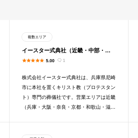
複数エリア
イースター式典社（近畿・中部・中
国・四国）





1
5.00

株式会社イースター式典社は、兵庫県尼崎
市に本社を置くキリスト教（プロテスタン
ト）専門の葬儀社です。営業エリアは近畿
（兵庫・大阪・奈良・京都・和歌山・滋
賀）、中部（三重・福井）、中国（岡山・
鳥取）、四国（徳島・香川）の合計 […]