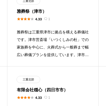
三重北部
雅葬祭（津市）





1
4.33

雅葬祭は三重県津市に拠点を構える葬儀社
です。津市営斎場「いつくしみの杜」での
家族葬を中心に、火葬式から一般葬まで幅
広い葬儀プランを提供しています。津市岩
田に安置所を構えており、専用ホール「い
ちい会館」と公営斎場を組み合わ […]
三重北部
有限会社穏心（四日市市）





1
4.33
