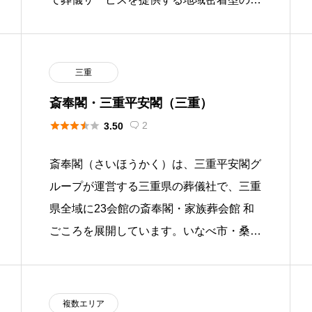
祭事業者として、家族葬ホールなごみを運
営しています。 自社斎場を活用 […]
三重
斎奉閣・三重平安閣（三重）





2
3.50

斎奉閣（さいほうかく）は、三重平安閣グ
ループが運営する三重県の葬儀社で、三重
県全域に23会館の斎奉閣・家族葬会館 和
ごころを展開しています。いなべ市・桑名
市・四日市市・鈴鹿市・亀山市・津市・名
張市・伊賀市など三重県内各地 […]
複数エリア