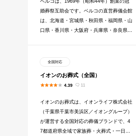
ベルコは、1969年（昭和44年）創業の冠
婚葬祭互助会です。ベルコの直営葬儀会館
は、北海道・宮城県・秋田県・福岡県・山
口県・香川県・大阪府・兵庫県・奈良県・
愛知県・三重県の11道府県に254会館を展
開しています。本店を大 […]
全国対応
イオンのお葬式（全国）





11
4.39

イオンのお葬式は、イオンライフ株式会社
（千葉県千葉市美浜区／イオングループ）
が運営する全国対応の葬儀ブランドで、4
7都道府県全域で家族葬・火葬式・一日