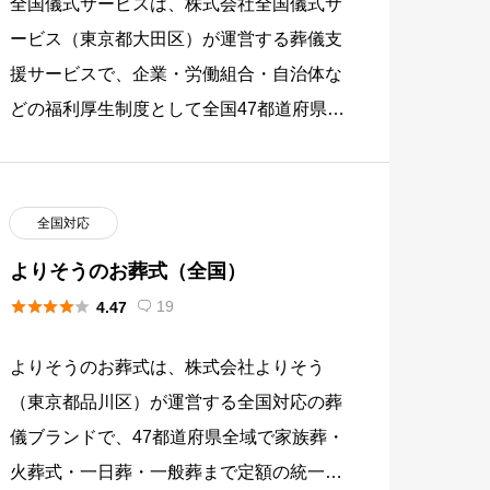
全国儀式サービスは、株式会社全国儀式サ
ービス（東京都大田区）が運営する葬儀支
援サービスで、企業・労働組合・自治体な
どの福利厚生制度として全国47都道府県で
利用できる葬儀紹介・取次型のネットワー
クです。提携葬儀社約500社 […]
全国対応
よりそうのお葬式（全国）





19
4.47

よりそうのお葬式は、株式会社よりそう
（東京都品川区）が運営する全国対応の葬
儀ブランドで、47都道府県全域で家族葬・
火葬式・一日葬・一般葬まで定額の統一プ