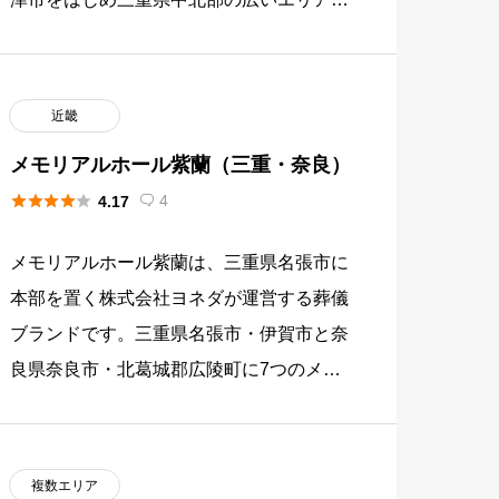
葬儀を提供しています。四日市市と津市に
計5つの直営式場を展開しており […]
近畿
メモリアルホール紫蘭（三重・奈良）





4
4.17

メモリアルホール紫蘭は、三重県名張市に
本部を置く株式会社ヨネダが運営する葬儀
ブランドです。三重県名張市・伊賀市と奈
良県奈良市・北葛城郡広陵町に7つのメモ
リアルホールを構え、直葬・火葬式・家族
葬から一般葬・社葬まで幅広い葬 […]
複数エリア