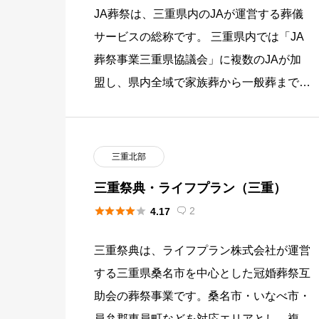
JA葬祭は、三重県内のJAが運営する葬儀
サービスの総称です。 三重県内では「JA
葬祭事業三重県協議会」に複数のJAが加
盟し、県内全域で家族葬から一般葬まで対
応しています。 組合員以外でも利用でき
ます。 JA葬祭の概要 三 […]
三重北部
三重祭典・ライフプラン（三重）





2
4.17

三重祭典は、ライフプラン株式会社が運営
する三重県桑名市を中心とした冠婚葬祭互
助会の葬祭事業です。桑名市・いなべ市・
員弁郡東員町などを対応エリアとし、複数