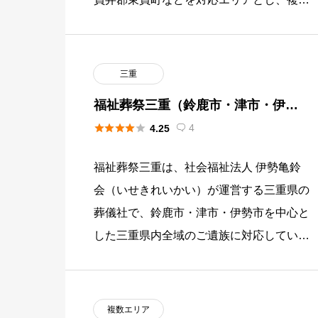
の斎場を通じて火葬式・家族葬・一般葬・
社葬など幅広い葬儀形式に対応し […]
三重
福祉葬祭三重（鈴鹿市・津市・伊勢
市）





4
4.25

福祉葬祭三重は、社会福祉法人 伊勢亀鈴
会（いせきれいかい）が運営する三重県の
葬儀社で、鈴鹿市・津市・伊勢市を中心と
した三重県内全域のご遺族に対応していま
す。障がい者福祉事業の一環として設立さ
れた葬儀社で、会館使用料の無料 […]
複数エリア