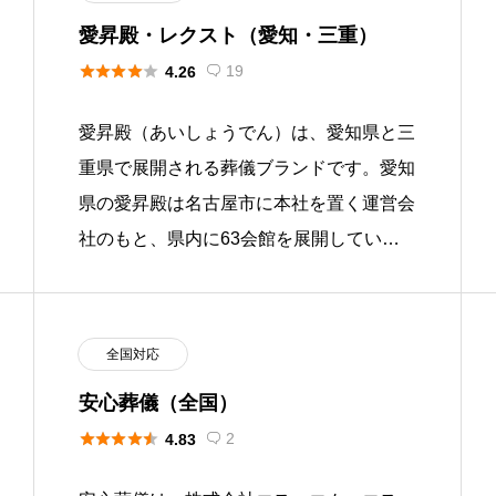
愛昇殿・レクスト（愛知・三重）





19
4.26

愛昇殿（あいしょうでん）は、愛知県と三
重県で展開される葬儀ブランドです。愛知
県の愛昇殿は名古屋市に本社を置く運営会
社のもと、県内に63会館を展開していま
す。三重県の愛昇殿は四日市市に本社を置
く運営会社のもと、四日市市・桑 […]
全国対応
安心葬儀（全国）





2
4.83
