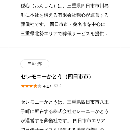
穏心（おんしん）は、三重県四日市市川島
町に本社を構える有限会社穏心が運営する
葬儀社です。 四日市市・桑名市を中心に
三重県北勢エリアで葬儀サービスを提供す
る地域密着型の葬祭事業者として、家族
葬・直葬・火葬式・一日葬まで対応 […]
三重北部
セレモニーかとう（四日市市）





2
4.17

セレモニーかとうは、三重県四日市市八王
子町に所在する株式会社セレモニーかとう
が運営する葬儀社です。 四日市市エリア
で葬儀サービスを提供する地域密着型の葬