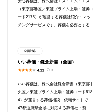
安心葬儀は、株式会社エス・エム・エス
（東京都港区／東証プライム上場・証券コ
ード2175）が運営する葬儀社紹介・マッ
チングサービスです。葬儀を必要とする方
の希望条件を電話相談で受け付け、全国約
7,000社の葬儀社から条件に […]
全国対応
いい葬儀・鎌倉新書（全国）





3
4.22

いい葬儀は、株式会社鎌倉新書（東京都中
央区／東証プライム上場・証券コード618
4）が運営する葬儀相談・依頼サイトで、
47都道府県全域に対応する葬儀社・斎場