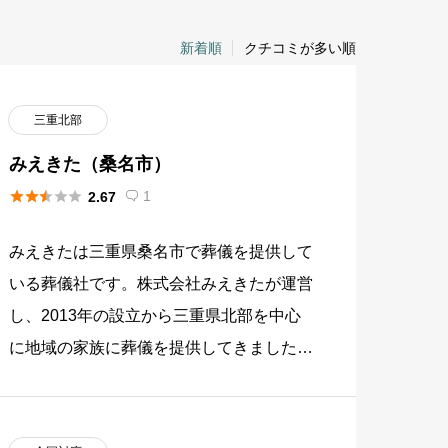
新着順
クチコミが多い順
三重北部
みえきた（桑名市）





1
2.67

みえきたは三重県桑名市で葬儀を提供して
いる葬儀社です。株式会社みえきたが運営
し、2013年の設立から三重県北部を中心
に地域の家族に葬儀を提供してきました。
三重県桑名市繁松新田に自社斎場「町屋川
斎場」を構え、家族葬を中心に […]