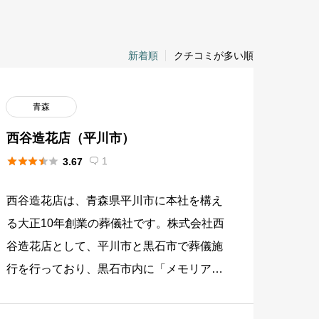
新着順
クチコミが多い順
青森
西谷造花店（平川市）





1
3.67

西谷造花店は、青森県平川市に本社を構え
る大正10年創業の葬儀社です。株式会社西
谷造花店として、平川市と黒石市で葬儀施
行を行っており、黒石市内に「メモリアル
ホールにしや」として大中小3つの式場と
霊安室を運営しています。生花 […]