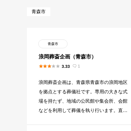
青森市
青森市
浪岡葬斎企画（青森市）





1
3.33

浪岡葬斎企画は、青森県青森市の浪岡地区
を拠点とする葬儀社です。専用の大きな式
場を持たず、地域の公民館や集会所、会館
などを利用して葬儀を執り行います。直葬
や家族葬など、規模や予算に合わせた葬儀
に対応しています。 浪岡葬斎企 […]