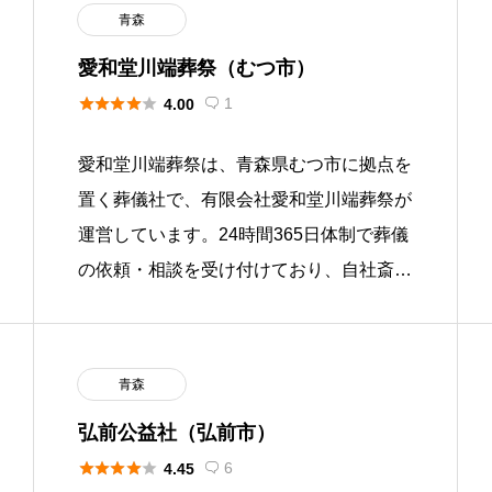
青森
愛和堂川端葬祭（むつ市）





1
4.00

愛和堂川端葬祭は、青森県むつ市に拠点を
置く葬儀社で、有限会社愛和堂川端葬祭が
運営しています。24時間365日体制で葬儀
の依頼・相談を受け付けており、自社斎場
と安置施設を備えた施設でサービスを提供
しています。むつ市を中心と […]
青森
弘前公益社（弘前市）





6
4.45
