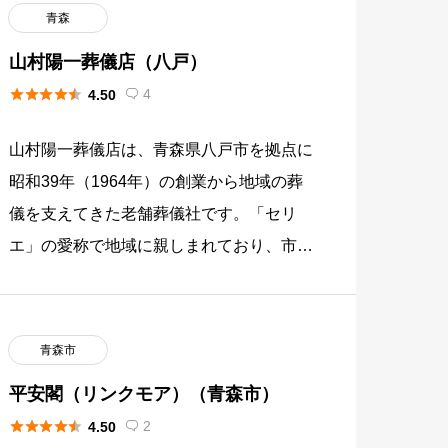
青森
山村陽一葬儀店（八戸）





4
4.50

山村陽一葬儀店は、青森県八戸市を拠点に
昭和39年（1964年）の創業から地域の葬
儀を支えてきた老舗葬儀社です。「セリ
エ」の愛称で地域に親しまれており、市内
に3か所の自社ホールを保有して家族葬か
ら大規模な一般葬まで幅広い葬 […]
青森市
平安閣（リンクモア）（青森市）





2
4.50
