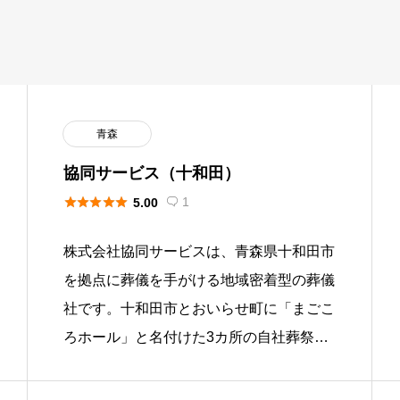
青森
協同サービス（十和田）





1
5.00

株式会社協同サービスは、青森県十和田市
を拠点に葬儀を手がける地域密着型の葬儀
社です。十和田市とおいらせ町に「まごこ
ろホール」と名付けた3カ所の自社葬祭会
館を構え、家族葬から一般葬まで幅広い規
模の葬儀に対応しています。会員 […]