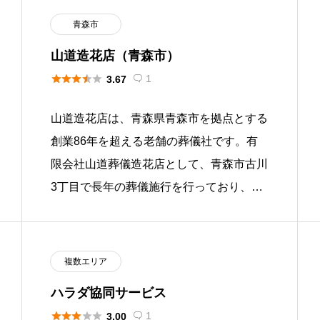
青森市
山道造花店（青森市）





1
3.67

山道造花店は、青森県青森市を拠点とする
創業86年を超える老舗の葬儀社です。有
限会社山道葬儀造花店として、青森市古川
3丁目で長年の葬儀施行を行っており、自
社ホール「Withホールやまみち」を運営し
ています。年中無休・24時 […]
複数エリア
ハラダ協同サービス





1
3.00
