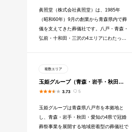
眞照堂（株式会社眞照堂）は、1985年
（昭和60年）9月の創業から青森県内で葬
儀を支えてきた葬儀社です。八戸・青森・
弘前・十和田・三沢の4エリアにわたって
計16か所のセレモニーホール・ファミリ
アホールを展開しており、家族 […]
複数エリア
玉姫グループ（青森・岩手・秋田・
愛知）





5
3.73

玉姫グループは青森県八戸市を本拠地と
し、青森・岩手・秋田・愛知の4県で冠婚
葬祭事業を展開する地域密着型の葬儀社で