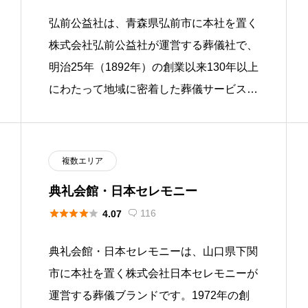
弘前公益社は、青森県弘前市に本社を置く
株式会社弘前公益社が運営する葬儀社で、
明治25年（1892年）の創業以来130年以上
にわたって地域に密着した葬儀サービスを
提供しています。弘前市内を中心に9棟の
ホールを運営し、火葬式 […]
複数エリア
典礼会館・日本セレモニー





116
4.07

典礼会館・日本セレモニーは、山口県下関
市に本社を置く株式会社日本セレモニーが
運営する葬儀ブランドです。1972年の創