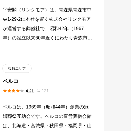
平安閣（リンクモア）は、青森県青森市中
央1-29-2に本社を置く株式会社リンクモア
が運営する葬儀社で、昭和42年（1967
年）の設立以来60年近くにわたり青森市を
中心に冠婚葬祭サービスを提供してきた実
績を持ちます。青森市 […]
複数エリア
ベルコ





121
4.21

ベルコは、1969年（昭和44年）創業の冠
婚葬祭互助会です。ベルコの直営葬儀会館
は、北海道・宮城県・秋田県・福岡県・山