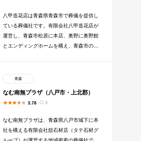
八甲造花店は青森県青森市で葬儀を提供し
ている葬儀社です。有限会社八甲造花店が
運営し、青森市松原に本店、奥野に奥野館
とエンディングホームを構え、青森市の家
族の葬儀を手伝ってきた地域密着の葬儀社
です。24時間対応・年中無休で […]
青森
なむ南無プラザ（八戸市・上北郡）





3
3.78

なむ南無プラザは、青森県八戸市城下に本
社を構える有限会社舘石材店（タテ石材グ
ループ）が運営する地域密着の葬儀社で