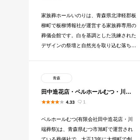
家族葬ホールいのりは、青森県北津軽郡板
柳町で板柳博報社が運営する家族葬専用の
葬儀会館です。白を基調とした洗練された
デザインの祭壇と自然光を取り込む落ち着
いた空間で、少人数の家族葬に適した環境
を提供しています。板柳博報社は […]
青森
田中造花店・ベルホールむつ・川端
葬祭（むつ市）





1
4.33

ベルホールむつ(有限会社田中造花店・川
端葬祭)は、青森県むつ市旭町で運営され
ている葬儀社で、大正13年に大畑町で創