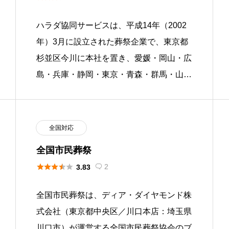
ハラダ協同サービスは、平成14年（2002
年）3月に設立された葬祭企業で、東京都
杉並区今川に本社を置き、愛媛・岡山・広
島・兵庫・静岡・東京・青森・群馬・山形
の9都府県で35会館を運営する葬儀社で
す。静岡県島田市の老舗お茶 […]
全国対応
全国市民葬祭





2
3.83

全国市民葬祭は、ディア・ダイヤモンド株
式会社（東京都中央区／川口本店：埼玉県
川口市）が運営する全国市民葬祭協会のブ