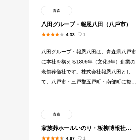
青森
八田グループ・報恩八田（⼋⼾市）





1
4.33

八田グループ・報恩八田は、青森県八戸市
に本社を構える1806年（文化3年）創業の
老舗葬儀社です。株式会社報恩八田とし
て、八戸市・三戸郡五戸町・南部町に複数
の自社斎場「報恩会館」を運営しており、
家族葬から一般葬・社葬・友人 […]
青森
家族葬ホールいのり・板柳博報社
（板柳町）





1
4.67
