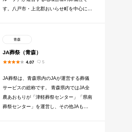
す。八戸市・上北郡おいらせ町を中心に家
族葬・一般葬・法要まで幅広く対応してい
ます。田向・白銀・おいらせ・アネ […]
青森
JA葬祭（青森）





5
4.07

JA葬祭は、青森県内のJAが運営する葬儀
サービスの総称です。 青森県内ではJA全
農あおもりが「津軽葬祭センター」「県南
葬祭センター」を運営し、その他JAも独
自に葬祭事業を展開しています。 組合員
以外でも利用でき、家族葬か […]