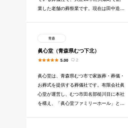
業した老舗の葬祭業です。現在は田中造花
店と川端葬祭が合併し「葬祭コーディネー
ト ベルホールむつ」として運営 […]
青森
眞心堂（青森県むつ下北）





2
5.00

眞心堂は、青森県むつ市で家族葬・葬儀・
お葬式を提供する葬儀社です。有限会社眞
心堂が運営し、むつ市田名部槌川目に本社
を構え、「眞心堂ファミリーホール」と
「眞心堂はやかけホール」の2つの自社葬
儀会館でむつ市・下北地域に対応し […]