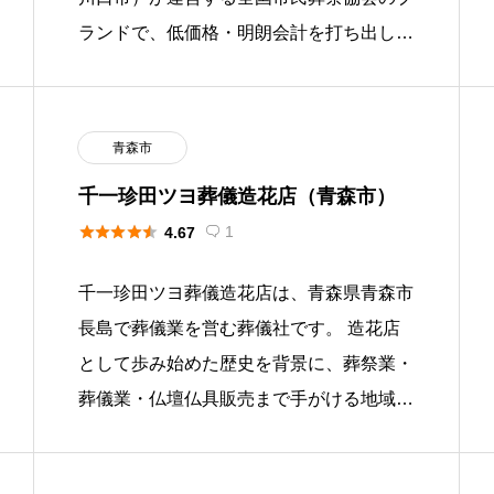
ランドで、低価格・明朗会計を打ち出した
3つのシンプルプラン（直葬・火葬式 96,8
00円、一日葬 258, […]
青森市
千一珍田ツヨ葬儀造花店（青森市）





1
4.67

千一珍田ツヨ葬儀造花店は、青森県青森市
長島で葬儀業を営む葬儀社です。 造花店
として歩み始めた歴史を背景に、葬祭業・
葬儀業・仏壇仏具販売まで手がける地域密
着型の事業者です。 家族葬や一般葬、直
葬など各種葬儀に対応しており、 […]