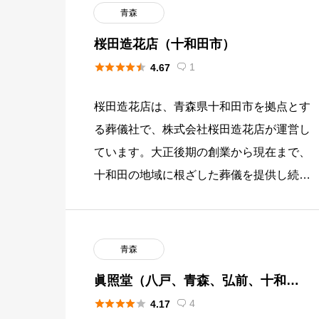
青森
桜田造花店（十和田市）





1
4.67

桜田造花店は、青森県十和田市を拠点とす
る葬儀社で、株式会社桜田造花店が運営し
ています。大正後期の創業から現在まで、
十和田の地域に根ざした葬儀を提供し続け
ており、さくらホールをはじめとする複数
の式場を構えています。ハートふ […]
青森
眞照堂（八戸、青森、弘前、十和
田）





4
4.17
