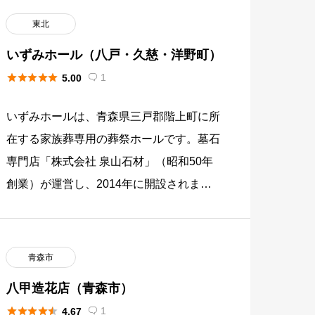
東北
いずみホール（八戸・久慈・洋野町）





1
5.00

いずみホールは、青森県三戸郡階上町に所
在する家族葬専用の葬祭ホールです。墓石
専門店「株式会社 泉山石材」（昭和50年
創業）が運営し、2014年に開設されまし
た。八戸市・三戸郡階上町・岩手県久慈
市・洋野町など青森・岩手県境 […]
青森市
八甲造花店（青森市）





1
4.67
