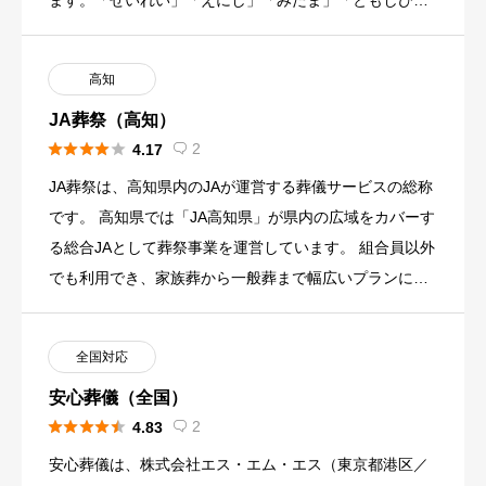
ます。「せいれい」「えにし」「みたま」「ともしび」
「びゃくれん」の […]
高知
JA葬祭（高知）





2
4.17

JA葬祭は、高知県内のJAが運営する葬儀サービスの総称
です。 高知県では「JA高知県」が県内の広域をカバーす
る総合JAとして葬祭事業を運営しています。 組合員以外
でも利用でき、家族葬から一般葬まで幅広いプランに対
応してい […]
全国対応
安心葬儀（全国）





2
4.83

安心葬儀は、株式会社エス・エム・エス（東京都港区／