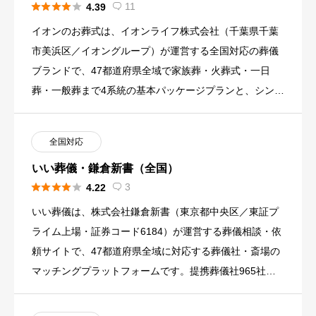





11
4.39

イオンのお葬式は、イオンライフ株式会社（千葉県千葉
市美浜区／イオングループ）が運営する全国対応の葬儀
ブランドで、47都道府県全域で家族葬・火葬式・一日
葬・一般葬まで4系統の基本パッケージプランと、シンプ
ル火葬・直葬の追加 […]
全国対応
いい葬儀・鎌倉新書（全国）





3
4.22

いい葬儀は、株式会社鎌倉新書（東京都中央区／東証プ
ライム上場・証券コード6184）が運営する葬儀相談・依
頼サイトで、47都道府県全域に対応する葬儀社・斎場の
マッチングプラットフォームです。提携葬儀社965社・
提携葬儀場7 […]