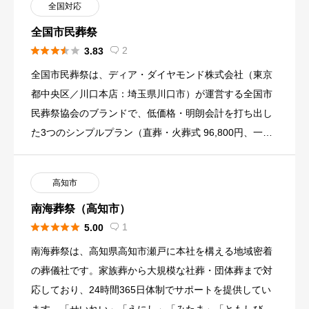
全国対応
全国市民葬祭





2
3.83

全国市民葬祭は、ディア・ダイヤモンド株式会社（東京
都中央区／川口本店：埼玉県川口市）が運営する全国市
民葬祭協会のブランドで、低価格・明朗会計を打ち出し
た3つのシンプルプラン（直葬・火葬式 96,800円、一日
葬 258, […]
高知市
南海葬祭（高知市）





1
5.00

南海葬祭は、高知県高知市瀬戸に本社を構える地域密着
の葬儀社です。家族葬から大規模な社葬・団体葬まで対
応しており、24時間365日体制でサポートを提供してい