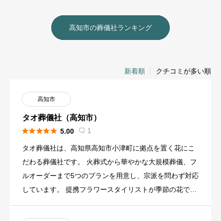
高知市の葬儀社ランキング
新着順
クチコミが多い順
高知市
タオ葬儀社（高知市）





1
5.00

タオ葬儀社は、高知県高知市小津町に拠点を置く花にこ
だわる葬儀社です。 火葬式から華やかな大規模葬儀、フ
ルオーダーまで5つのプランを用意し、宗派を問わず対応
しています。 提携フラワースタイリストが季節の花でデ
ザインを行い、 […]