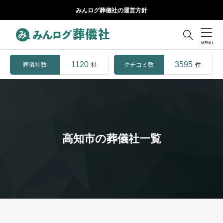
みんログ葬儀社の運営方針

1120
3595
葬儀社数
クチコミ数
社
件
高知市の葬儀社一覧