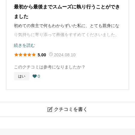
した。 戒名は故人が釣りが好きだったので、海を入れた
すので、明瞭会計でお話いただけるところが良いと思い
最初から最後までスムーズに執り行うことができ
戒名にしていたたきました。
ます。
ました
初めての喪主で何もわからずいた私に、とても親身にな
お墓に関するコメント
お葬式の概要
り気持ちに寄り添って葬儀をすすめてくださいました。
個人的には子供に迷惑をかけたくないので、永代供養で
葬儀の年
2008年
また互助会に入っておらず費用の面でもとても気がかり
続きを読む
もよかったのですが、母が墓を用意したので家族全員そ
でしたが、いろいろと要望を聞いていただきながら予算





の墓に入る事になると思います。
2024.08.10
5.00
葬儀の場所
宮城県登米市
内で葬儀をしていただくことができました。
このクチコミは参考になりましたか？
葬儀の種類
家族葬
お葬式の概要
0
はい

気持ち、費用両方の面でアーバンさんにお願いして良か
葬儀の料金
30万円
葬儀の年
2020年
ったと心から思いました。
葬儀の場所
宮城県気仙沼市
葬儀社選びのアドバイス
クチコミを書く

葬儀の種類
一般葬
お葬式をあげたことのある人からの口コミは大事だと思
アーバンメモリアルホール（宮城・岩手）
葬儀の料金
100万円
います。それを踏まえた上で複数の葬儀会社から見積も
りをとり、互助会に入った際のサービス等を確認してご