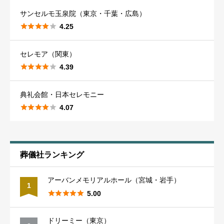
福岡市
22
香川
23
岡山
38
大阪南部
40
浜松市
18
神奈川
98
秋田市
12
サンセルモ玉泉院（東京・千葉・広島）





4.25
北九州市
19
高松市
16
岡山市
25
兵庫
53
山梨
21
横浜市
50
山形
23
セレモア（関東）
久留米市
17
高知
16
倉敷市
17
神戸市
25
甲府市
13
川崎市
44





山形市
4.39
13
佐賀
20
高知市
10
山口
27
典礼会館・日本セレモニー
阪神間
28
長野
33
相模原市
37
福島
31





4.07
佐賀市
10
徳島
24
下関市
13
姫路市
18
長野市
15
湘南
34
郡山市
17
※個人情報は書かないでください。（例：葬儀社の従業員の名
前など）
長崎
26
徳島市
15
鳥取
葬儀社ランキング
16
京都
31
岐阜
30
千葉
73
※虚偽の内容、誹謗中傷は書かないでください。
※50文字以上入力してください。（50文字未満はエラーになり
アーバンメモリアルホール（宮城・岩手）
長崎市
13
鳥取市
ます。）
13
1
京都市
21
岐阜南部
25
千葉市
36





5.00
熊本
30
島根
20
滋賀
26
新潟
30
千葉西部
52
ドリーミー（東京）