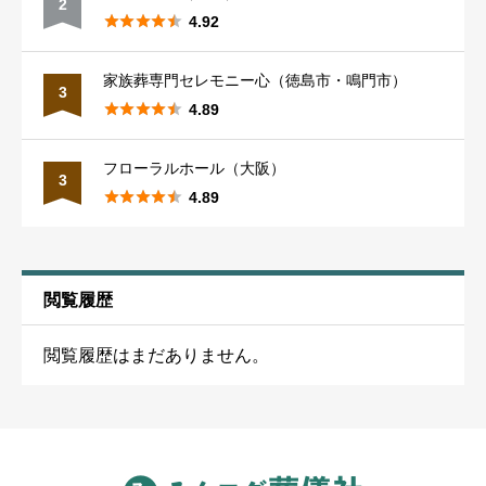
葬儀を行った年（必須）
2





4.92
熊本市
16
松江市
12
大津市
16
新潟市
18
埼玉
82
家族葬専門セレモニー心（徳島市・鳴門市）
3





4.89
大分
28
奈良
38
富山
21
埼玉南部
46
葬儀を行った月（必須）
フローラルホール（大阪）
大分市
18
3
奈良市
24
富山市
12
埼玉東部
40





4.89
宮崎
19
和歌山
32
石川
22
埼玉西部
46
葬儀を行った都道府県（必須）
閲覧履歴
宮崎市
11
和歌山市
18
金沢市
17
群馬
27
閲覧履歴はまだありません。
鹿児島
30
三重
30
福井
17
前橋高崎
16
葬儀を行った市区町村（必須）
鹿児島市
15
（区がある場合は区まで記入） （例：札幌市中央区、新宿区、
三重北部
25
福井市
16
栃木
32
八王子市、大阪市北区）