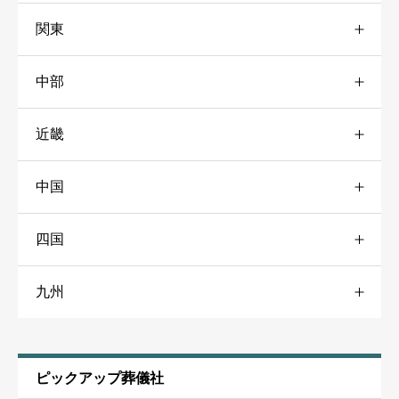





星の数をお選びください
関東
青森
30
札幌市
31
葬儀社に支払った料金
必須
中部
東京
146
青森市
16
道南
25





星の数をお選びください
近畿
愛知
51
23区東
49
岩手
31
道北
17
中国
大阪
79
尾張地域
37
23区北
56
盛岡市
11
旭川市
13
クチコミのタイトル
必須
四国
広島
40
大阪市
47
三河地域
30
23区西
56
宮城
27
道東
24
九州
愛媛
23
広島市
23
大阪北部
41
静岡
47
23区南
54
仙台市
21
※クチコミ内容がわかりやすいタイトルにしてください。
福岡
53
松山市
17
福山市
13
大阪東部
42
静岡市
15
23区外
75
秋田
22
葬儀社に関するクチコミ
必須
ピックアップ葬儀社