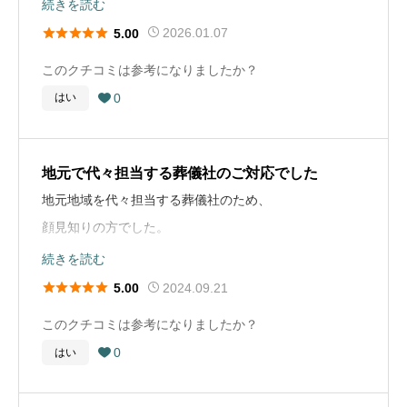
続きを読む





2026.01.07
5.00
葬儀の流れ
このクチコミは参考になりましたか？
病院で亡くなり 葬儀社に連絡 遺体の搬送 打ち合わせ 納
0
はい

棺 火葬 通夜（コロナ禍で感染防止の為、会食なし。夕
食を持って帰ってもらった） 葬儀（コロナ禍で感染防止
の為、会食なし。御膳を持ち帰ってもらった）
地元で代々担当する葬儀社のご対応でした
地元地域を代々担当する葬儀社のため、
葬儀社選びのアドバイス
顔見知りの方でした。
家族を亡くして平常心ではいられない時に 地域で信頼で
当日も丁寧にご対応頂き、真摯に向き合って頂けたと思
続きを読む
きる葬儀社は安心して任せられます。 普段から知人等に
います。





2024.09.21
5.00
評判等を聞いておくのもいいと思います。
このクチコミは参考になりましたか？
葬儀社選びのアドバイス
0
はい
お布施や戒名に関するコメント

丁寧かつ真摯に向き合っていただける方にお任せしたい
お布施の額はお寺から以前いただいた本を参考に決めま
と思います。 また費用が不明瞭な葬儀社も多いと思いま