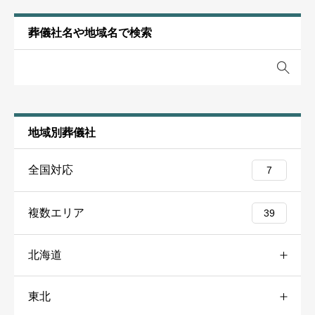
家族で検討されるのが良いかと思います。
投稿者名
任意
葬儀社名や地域名で検索
お葬式の概要
葬儀の年
2024年
※下記のスターレビューの項目は３つあります。他の項目とは
別の尺度で星をつけてください。
葬儀の場所
宮城県気仙沼市
地域別葬儀社
葬儀の種類
一般葬
全国対応
7
葬儀の料金
85万円
葬儀施設（ホール・斎場）の品質・利便性
必須
複数エリア
39





星の数をお選びください
北海道
葬儀社スタッフのサービスの品質
必須
東北
道央
41