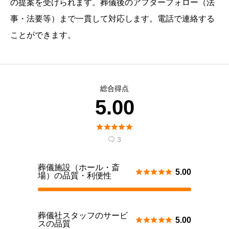
の提案を受けられます。葬儀後のアフターフォロー（法
事・法要等）まで一貫して対応します。電話で連絡する
ことができます。
総合得点
5.00





3

葬儀施設（ホール・斎





5.00
場）の品質・利便性
葬儀社スタッフのサービ





5.00
スの品質