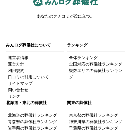
沖縄
25
宇都宮市
17
あなたのクチコミが役に立つ。
那覇市
14
茨城
48
葬儀社に支払った金額の合計（単位：万円、1000円以下
切り捨て）（必須）
*
水戸市
13
みんログ葬儀社について
ランキング
（120万円の場合「120」と記入。積立していた金額を含める。
お布施など葬儀社以外に支払った金額は含めない。）
運営者情報
全体ランキング
運営方針
全国対応の葬儀社ランキング
利用規約
複数エリアの葬儀社ランキン
口コミの引用について
グ
サイトマップ
問い合わせ
回答者の性別
リンク
北海道・東北の葬儀社
関東の葬儀社
男
女
北海道の葬儀社ランキング
東京都の葬儀社ランキング
青森県の葬儀社ランキング
神奈川県の葬儀社ランキング
岩手県の葬儀社ランキング
千葉県の葬儀社ランキング