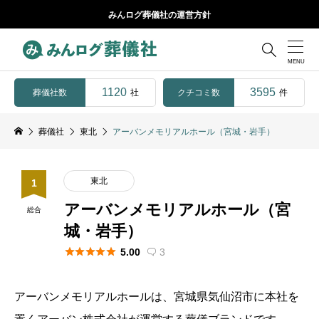
みんログ葬儀社の運営方針

1120
3595
葬儀社数
クチコミ数
社
件
葬儀社
東北
アーバンメモリアルホール（宮城・岩手）
東北
1
アーバンメモリアルホール（宮
総合
城・岩手）





5.00
3

アーバンメモリアルホールは、宮城県気仙沼市に本社を