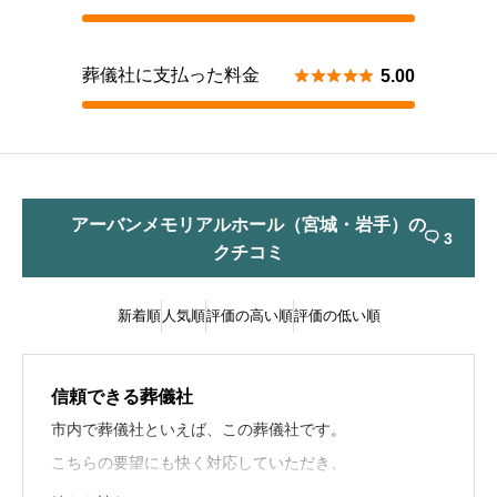
葬儀社に支払った料金





5.00
アーバンメモリアルホール（宮城・岩手）の
3

クチコミ
新着順
人気順
評価の高い順
評価の低い順
信頼できる葬儀社
市内で葬儀社といえば、この葬儀社です。
こちらの要望にも快く対応していただき、
安心して任せられました。