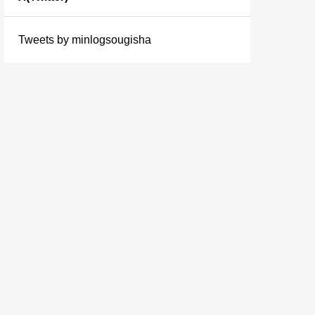
佐賀
20
高知市
10
山口
27
阪神間
28
長野
33
相模原市
37
福島
31
Tweets by minlogsougisha
佐賀市
10
徳島
24
下関市
13
姫路市
18
長野市
15
湘南
34
郡山市
17
長崎
26
徳島市
15
鳥取
16
京都
31
岐阜
30
千葉
73
長崎市
13
鳥取市
13
京都市
21
岐阜南部
25
千葉市
36
熊本
30
島根
20
滋賀
26
新潟
30
千葉西部
52
熊本市
16
松江市
12
大津市
16
新潟市
18
埼玉
82
大分
28
奈良
38
富山
21
埼玉南部
46