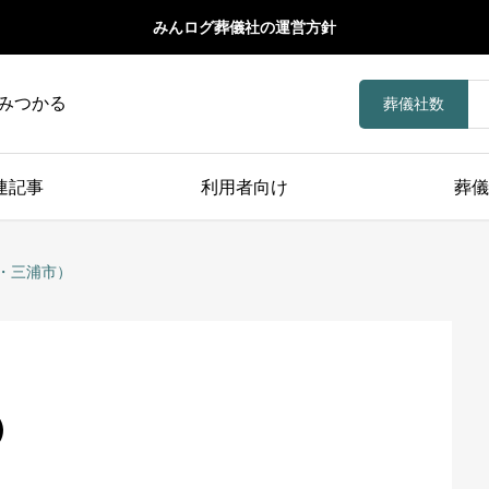
みんログ葬儀社の運営方針
みつかる
葬儀社数
連記事
利用者向け
葬儀
・三浦市）
）