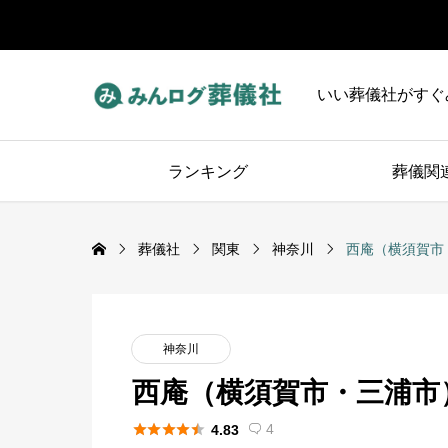
いい葬儀社がすぐ
ランキング
葬儀関
葬儀社
関東
神奈川
西庵（横須賀市
神奈川
西庵（横須賀市・三浦市





4
4.83
