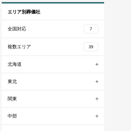
エリア別葬儀社
全国対応
7
複数エリア
39
北海道
東北
道央
41
関東
青森
30
札幌市
31
中部
東京
146
青森市
16
道南
25