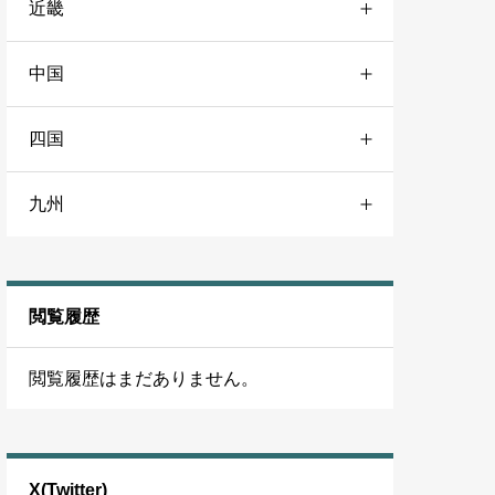
近畿
愛知
51
23区東
49
岩手
31
道北
17
中国
大阪
79
尾張地域
37
23区北
56
盛岡市
11
旭川市
13
四国
広島
40
大阪市
47
三河地域
30
23区西
56
宮城
27
道東
24
九州
愛媛
23
広島市
23
大阪北部
41
静岡
47
23区南
54
仙台市
21
福岡
53
松山市
17
福山市
13
大阪東部
42
静岡市
15
23区外
75
秋田
22
閲覧履歴
福岡市
22
香川
23
岡山
38
大阪南部
40
浜松市
18
神奈川
98
秋田市
12
閲覧履歴はまだありません。
北九州市
19
高松市
16
岡山市
25
兵庫
53
山梨
21
横浜市
50
山形
23
久留米市
17
高知
16
倉敷市
17
神戸市
25
甲府市
13
川崎市
44
山形市
13
X(Twitter)