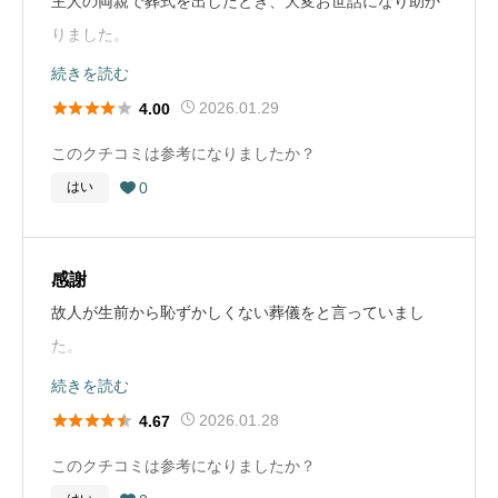
主人の両親で葬式を出したとき、大変お世話になり助か
葬儀社選びのアドバイス
ごまで動画をおくってくれたりしていたことを覚えてい
「私もお坊さん無しで良い」と伝えました。
りました。
葬儀社を選ぶ際は、まず複数社から見積もりを取ること
ます。その後、葬儀社に電話し、打ち合わせを積極的に
この時は私の父親。積み立てをしておいたので慌てず進
続きを読む
をお勧めします。私の場合は知人の紹介で1社だけに決
親族で集まってしました。
お布施や戒名に関するコメント
めることができました。





めましたが、比較する余裕があればもっと納得感があっ
2026.01.29
4.00
戒名に関してはうちの家族は信仰がなかったため、つけ
見積りをしっかり立てて細かい相談もきちんと答えてく
たかもしれません。事前に費用の内訳をしっかり確認
このクチコミは参考になりましたか？
葬儀社選びのアドバイス
ませんでした。これはくらしの友の方が「今は半分くら
れて良心的でした。
し、追加費用が発生する可能性についても聞いておくこ
0
はい
葬儀は、やはりこれまで故人の関係者がなされた場所を

いの人が戒名をつけません」と言ってくれたので。実際
とが大切です。また、担当者の対応や人柄も重要なポイ
選ぶといいとおもいます。そして、できれば親族が集ま
戒名をつけた方のお話では40万円〜と聞きました。これ
葬儀の流れ
ントです。実際に会って話を聞いてみて、信頼できるか
りやすい中心地がおすすめです。
も信仰がなければ必要ありませんでした。母は合同埋葬
病院→医師の丁寧な対応→電話で葬儀社へ連絡→夜だっ
どうかを判断されると良いと思います。
感謝
施設と契約していたので墓石などはありません。(墓石と
たため遺体を淵野辺総合斎場へ搬送→打ち合わせの結
故人が生前から恥ずかしくない葬儀をと言っていまし
お布施や戒名に関するコメント
戒名の関係はわかりませんが。)兄はサーフィンをしてい
果、斎場を鶴川に決め遺体を先ずは町田総合斎場に移し
お布施や戒名に関するコメント
た。
お布施と戒名つけは、その故人の生き様や、これまでの
たことから、散骨という選択。こちらも戒名は必要あり
て通夜の時、鶴川へ移送することとなる。→通夜→告別
お布施は25万円をお渡ししました。戒名は信士号をいた
結果立派な葬儀を出来たし、美意識の高い母にとって湯
続きを読む
歩みの成果だとおもっています。お布施はその故人をお
ませんでした。
式→火葬→会食
だきました。お寺の住職からは戒名の意味や由来につい
灌がとても喜んでくれたのではないかと家族共々喜んで





2026.01.28
4.67
もうお気持ちそのもの、そしてそれにみあった戒名をつ
て丁寧に説明していただき、故人にふさわしい戒名をつ
おりました。
けていただけると一生心に残るかとおもいますし、故人
お墓に関するコメント
このクチコミは参考になりましたか？
葬儀社選びのアドバイス
けていただけたと感じています。お布施の金額について
のことを身近に感じられるかと存じます。
夫が母の合同埋葬施設を気に入っているので、今まだ50