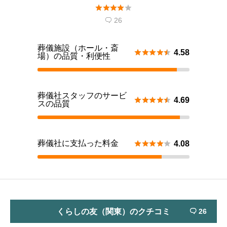





26

葬儀施設（ホール・斎





4.58
場）の品質・利便性
葬儀社スタッフのサービ





4.69
スの品質
葬儀社に支払った料金





4.08
くらしの友（関東）のクチコミ
26
