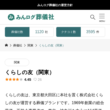
みんログ葬儀社の運営方針

1120
3595
葬儀社数
クチコミ数
社
件
葬儀社
関東
くらしの友（関東）
関東
くらしの友（関東）





4.45
26

くらしの友は、東京都大田区に本社を置く株式会社くら
しの友が運営する葬儀ブランドです。1969年創業の総合