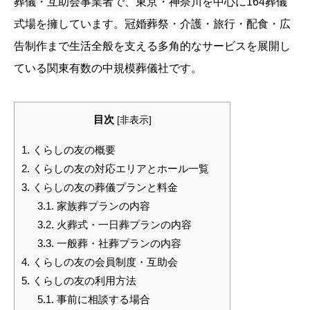
葬儀・互助会事業者で、東京・神奈川を中心に164葬儀
式場を擁しています。冠婚葬祭・介護・旅行・配食・広
告制作まで生活全般を支える多角的なサービスを展開し
ている関東有数の中規模葬儀社です。
目次
[
非表示
]
1.
くらしの友の概要
2.
くらしの友の対応エリアとホール一覧
3.
くらしの友の葬儀プランと料金
3.1.
家族葬プランの内容
3.2.
火葬式・一日葬プランの内容
3.3.
一般葬・社葬プランの内容
4.
くらしの友の会員制度・互助会
5.
くらしの友の利用方法
5.1.
事前に相談する場合