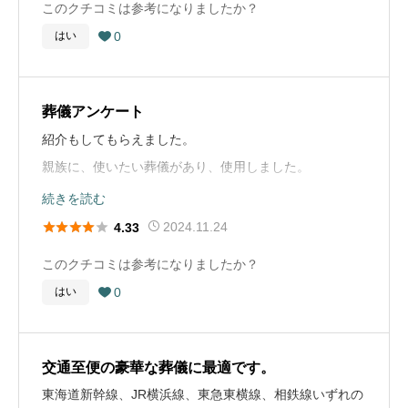
このクチコミは参考になりましたか？
葬儀の料金
120万円
0
はい

価格も事前に詳しい説明があり、予算内で執り行うこと
ができました。
葬儀アンケート
葬儀社選びのアドバイス
紹介もしてもらえました。
まず、見積もりの透明性を重視することをお勧めしま
親族に、使いたい葬儀があり、使用しました。
す。くらしの友 八王子総合斎場を利用した際、費用の内
急なことだと、選ぶ余裕がないなと思います。
続きを読む
訳が明確で、追加料金などの説明も丁寧でした。このよ





2024.11.24
4.33
うに、費用が明確で、内訳をしっかり説明してくれる葬
葬儀社選びのアドバイス
このクチコミは参考になりましたか？
儀社を選ぶことが大切です。 次に、スタッフの対応を重
近場で探すのはもちろんのこと、親族に使用したことが
0
はい
視してください。私の場合、打ち合わせの際にスタッフ

あったりすれば、口コミや積立てから使用できるかと思
が親身になって相談に乗ってくれ、様々な提案をしてい
います。
ただきました。特に、高齢の参列者への配慮として、駅
交通至便の豪華な葬儀に最適です。
からの送迎バスの手配を提案してくれたことは、とても
お葬式の概要
東海道新幹線、JR横浜線、東急東横線、相鉄線いずれの
助かりました。