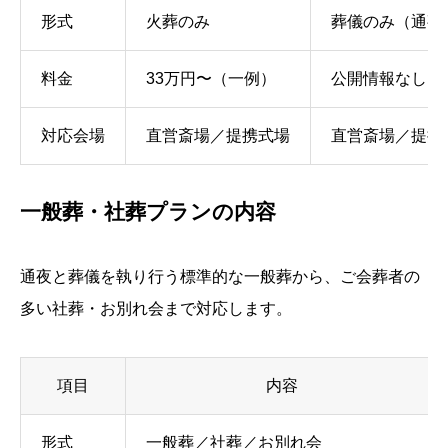
形式
火葬のみ
葬儀のみ（通夜
料金
33万円〜（一例）
公開情報なし
対応会場
直営斎場／提携式場
直営斎場／提携
一般葬・社葬プランの内容
通夜と葬儀を執り行う標準的な一般葬から、ご会葬者の
多い社葬・お別れ会まで対応します。
項目
内容
形式
一般葬／社葬／お別れ会