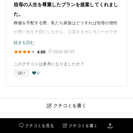
てくださりました。母と父と「いい葬儀屋さんだね」と
祖母の人生を尊重したプランを提案してくれまし
お葬式の概要
話していたことを今でも覚えています。
た。
葬儀の年
2022年
葬儀を手配する際、私たち家族はどうすれば祖母の個性
お葬式の概要
葬儀の場所
神奈川県川崎市宮前区
や思い出を大切にしながら、心温まるセレモニーができ
葬儀の年
2004年
るか迷っていましたがスタッフの方は真摯に私たちの心
続きを読む
葬儀の種類
家族葬
情を理解し、細かい話し合いを通じて祖母の人生を尊重





2024.06.03
4.00
葬儀の場所
神奈川県川崎市
葬儀の料金
66万円
したプランを提案してくれました。
このクチコミは参考になりましたか？
葬儀の種類
一般葬
0
はい

通夜と葬儀・告別式では、祖母が愛した花や音楽、そし
葬儀の料金
160万円
て家族の思い出が詰まった映像が流され、感動の涙があ
ふれました。スタッフの温かい言葉と気配りは、私たち
の悲しみを救い、故人への感謝の気持ちを表現する手助
クチコミを書く

けとなりました。
くらしの友（関東）

クチコミを見る
クチコミを書く


料金に関しても、追加費用なしの透明な見積もりがあ