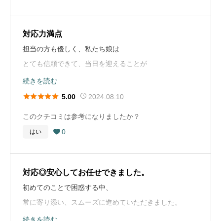
葬儀の種類
一般葬
で、アクセスよくスピーディに対応してくれる業者に依
頼してほしい。
葬儀の料金
150万円
対応力満点
担当の方も優しく、私たち娘は
お葬式の概要
とても信頼できて、当日を迎えることが
葬儀の年
2023年
出来ました。悲しい気持ちも和やかにさせてくれた気が
続きを読む
します。





2024.08.10
5.00
葬儀の場所
東京都調布市
このクチコミは参考になりましたか？
葬儀の種類
家族葬
葬儀社選びのアドバイス
0
はい

積立本人がしてる場所をお勧めするのと、湯灌のやり方
葬儀の料金
100万円
がどんな感じなのかとか見るべき。あとどの様なホール
で規模なのか。
対応◎安心してお任せできました。
初めてのことで困惑する中、
お葬式の概要
常に寄り添い、スムーズに進めていただきました。
葬儀の年
2018年
費用がお高めとの噂もありましたが
続きを読む