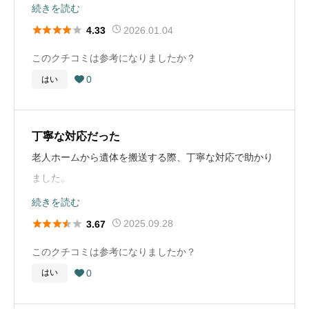
葬儀の場所
東京都世田谷区
対応してくださり、
続きを読む
さんもあります。 直接お寺さんにらお伺いして相談する
葬儀の料金
55万円
状、香典返し、料理などの相談。その後通夜、翌日告別
最後のひと時を心穏やかな時間に過ごすことができまし
お葬式の概要





2026.01.04
4.33
のもありだと思います。
葬儀の種類
家族葬
式という流れ。 葬儀後は来られていない方への香典返し
た。
葬儀の年
2017年
このクチコミは参考になりましたか？
の相談。
葬儀の料金
92万円
お墓に関するコメント
0
はい

葬儀の場所
東京都町田市
葬儀の流れ
残された私達姉妹はもう60代です。親の代よりご先祖様
葬儀社選びのアドバイス
通所していた老人ホームで転倒し、そのまま救急搬送さ
葬儀の種類
家族葬
を大切に思う気持ちを忘れずにと育てられて来ました
これは母の葬儀の話で、翌年に兄が亡くなりました。 そ
れ、その夜に亡くなりました。 治療しても意識が回復す
が、お墓参りやその他の行事は年々形を変えてきている
丁寧な対応だった
葬儀の料金
100万円
ちらにも深く関わったのですが、兄のほうは若かったこ
る見込みも低いため、延命措置を取らないことにしまし
と実感しています。 同じ様に子供達に責任をおわせるの
老人ホームから遺体を搬送する際、丁寧な対応で助かり
ともあり、斎場のことなど全く決めていなかったので、
たが、その間医療関係者の方は最後の家族の時間をゆっ
は難しいと思います。先祖のお墓は私達の代で墓じまい
ました。
亡くなった病院と契約している葬儀社を使用。病院と契
くりと過ごせるようにしてくださいました。 また、深夜
をし、私達の時は形を残さない方法で考えています。
通夜振る舞いの食事が良かったです。
続きを読む
約している葬儀社は比較的金額が高かったように思いま
の時間帯でしたが、故人の搬送も速やかに行ってくださ
火葬場への移動もスムーズに行われました。





2025.09.28
3.67
す。(でも葬儀自体は良かったです) 母の葬儀の際に葬儀
いました。 主人が初めて喪主として対応したのですが、
お葬式の概要
社と契約しているお寺のお坊さんが来たのですが、これ
このクチコミは参考になりましたか？
一つ一つ丁寧に説明してくださり、質問にもすぐに答え
葬儀の流れ
葬儀の年
2025年
だけよくありませんでした。 体調が悪い中でも母の葬儀
0
はい
てくださり安心して進めることができました。

逝去、老人ホームから遺体の搬送、葬儀社との打ち合わ
には出席できた兄もこのお坊さんを嫌がっており、兄の
葬儀の場所
神奈川県神奈川県横浜市緑区
せ、通夜、通夜振る舞い、葬儀、告別式、火葬場への移
葬儀社も同じお寺を提示してきたので、義姉はお坊さん