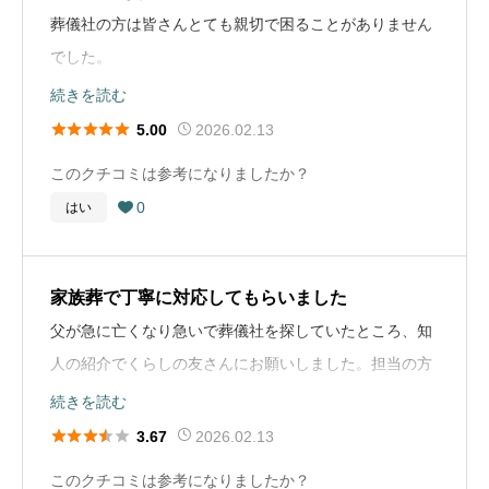
万が一の時は冷静な判断が難しくなるため、事前にいく
初は不安もありましたが、事前に葬儀社の方から一般的
葬儀社選びのアドバイス
墓があっても新しくお墓をたてる方もいらっしゃいます
葬儀社の方は皆さんとても親切で困ることがありません
つかの葬儀社のプランや口コミを比較しておくことが大
な相場や流れを説明していただけたので安心して準備す
家族葬なら、費用も抑えられて、それなりの送り出しが
が、私は祖父と同じお墓に入りたいと思ってます。
でした。
切だと痛感しました。
ることができました。 実際には、読経や戒名を授けてい
できたと思います。病院から勧められた葬儀社がありま
ありがとうございました。
続きを読む
ただいたことで、しっかりとした形で故人を見送ること
したが、普段から万が一のために自分で決めておくこと
唯一、紹介していただいたお寺のお坊さんが良くなく(お
お葬式の概要





2026.02.13
5.00
お布施や戒名に関するコメント
ができたと感じています。形式的なものではなく、気持
が大事です
話がよくなかった。お布施を目の前で数えた。お布施の
葬儀の年
2020年
今回は父の生前からの希望もあり、一般的な戒名と法要
ちを込めて見送るうえで大切な役割だと思いました。 費
このクチコミは参考になりましたか？
金額が決まっていることは助かりましたが)
をお願いしましたが、お布施の相場が分からず不安だっ
用についても、無理のない範囲で納めることができ、納
0
はい
お布施や戒名に関するコメント

葬儀の場所
東京都世田谷区
たので葬儀社の方に相談して決めました。将来的に私自
得した上でお願いできた点が良かったです。
戒名は、お寺のお坊さんが、故人の生前のことを聞い
葬儀の流れ
葬儀の種類
一般葬
身の時は、残された家族に負担をかけないよう、より簡
て、あった戒名を付けて頂きました。宗派も、私と同じ
故人は自宅で息を引き取り、訪問医に死亡診断書を書い
素な形や永代供養などの選択肢も検討していきたいと考
家族葬で丁寧に対応してもらいました
葬儀の料金
100万円
お墓に関するコメント
宗派でしたので、親しみがわきました
ていただき、故人が契約していたくらしの友に連絡。 自
えています。
父が急に亡くなり急いで葬儀社を探していたところ、知
お墓については、まだ準備が整っていないため今後の課
宅へ来てもらい、特別な追加(柄のある骨壷や棺)はせず
人の紹介でくらしの友さんにお願いしました。担当の方
題となっていますが、納骨やお墓の選択については事前
お墓に関するコメント
に契約。ご遺体は翌日搬送、火葬場が混んでいたことも
お墓に関するコメント
がとても親切で、葬儀の流れや費用について丁寧に説明
続きを読む
にしっかり考えておく必要があると感じました。 今回の
お墓の名義変更やら、墓石に名前を刻印する費用やら、
あり、一週間葬儀場で安置してもらい、その間にお礼
父のお墓は既に菩提寺にありましたが、今後の維持管理
してくださいました。家族葬ということで小規模でした
経験を通して、お墓の場所や管理方法、費用なども含め





2026.02.13
3.67
知らなかったことで、お金がかかりましたが、一度経験
状、香典返し、料理などの相談。その後通夜、翌日告別
や自身の代のことを考えると、墓じまいや樹木葬といっ
が、祭壇も綺麗に飾っていただき、父を立派に送ること
て早めに検討しておくことで、いざという時に慌てずに
すると大体の流れがつかめました
このクチコミは参考になりましたか？
式という流れ。 葬儀後は来られていない方への香典返し