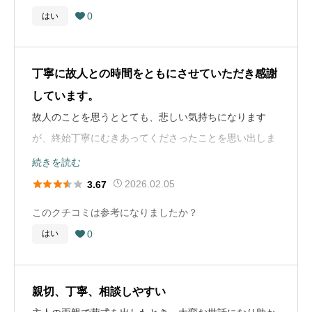
た形も視野に入れる必要があると感じています。今のう
ができました。料金については事前の見積もりと大きな
対応できると思います。家族でよく話し合いながら、納
0
はい
の相談。

ちから家族でしっかりと話し合いを行い、自分たちが納
差はなく、追加費用も丁寧に説明がありました。ただ、
得できる形で決めていくことが大切だと感じました。
お葬式の概要
得できる供養のあり方を模索していくつもりです。
飲食関係の料金がもう少し安ければ良かったとは思いま
葬儀の年
2025年
葬儀社選びのアドバイス
す。
丁寧に故人との時間をともにさせていただき感謝
お葬式の概要
これは母の葬儀の話で、翌年に兄が亡くなりました。 そ
葬儀の場所
神奈川県相模原
お葬式の概要
しています。
葬儀の年
2012年
ちらにも深く関わったのですが、兄のほうは若かったこ
葬儀の流れ
葬儀の年
2024年
故人のことを思うととても、悲しい気持ちになります
葬儀の種類
家族葬
ともあり、斎場のことなど全く決めていなかったので、
葬儀の場所
東京都町田市
病院で父が亡くなった後、すぐに葬儀社へ電話をしまし
が、終始丁寧にむきあってくださったことを思い出しま
亡くなった病院と契約している葬儀社を使用。病院と契
葬儀の場所
神奈川県横浜市港北区
葬儀の料金
120万円
た。その日のうちに担当者が病院に来てくださり、遺体
葬儀の種類
家族葬
す。家族への声掛け、故人がメキシコが好きだったの
続きを読む
約している葬儀社は比較的金額が高かったように思いま
の搬送を手配してくれました。翌日に打ち合わせを行
葬儀の種類
家族葬
で、お花いっぱいにして、タコスを持たせたり、すきな





す。(でも葬儀自体は良かったです) 母の葬儀の際に葬儀
2026.02.05
3.67
葬儀の料金
150万円
い、家族葬のプランを選びました。通夜は世田谷会館で
曲を流させていただいたり。若くして旅だちましたが、
葬儀の料金
115万円
社と契約しているお寺のお坊さんが来たのですが、これ
18名ほどの親族が集まり、翌日の告別式には22名が参列
このクチコミは参考になりましたか？
私や家族が誇れるくらい壮大にお見送りしました。
だけよくありませんでした。 体調が悪い中でも母の葬儀
しました。告別式後は臨海斎場で火葬を行い、骨上げの
0
はい

には出席できた兄もこのお坊さんを嫌がっており、兄の
後に精進落としをしました。全体的にスムーズに進み、
葬儀の流れ
葬儀社も同じお寺を提示してきたので、義姉はお坊さん
スタッフの方々の対応も丁寧でした。
病院でした。ちょうど、この書き込みしている本人の、
無しの葬儀を選択しました。お経がなくても良い式でし
親切、丁寧、相談しやすい
結婚式のあとだったが、病院の看護師さんや医師がさい
た。信仰がなければその選択もありだと思い、息子には