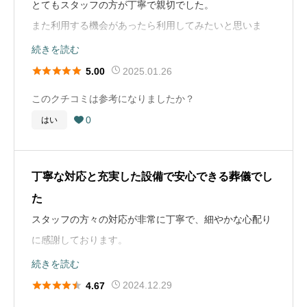
とてもスタッフの方が丁寧で親切でした。
と思います。また、事前相談を活用して複数社を比較検
また利用する機会があったら利用してみたいと思いま
葬儀の種類
家族葬
討することをお勧めします。
す。
続きを読む
葬儀の料金
55万円
そして感謝の気持ちでいっぱいです。





2025.01.26
5.00
お葬式の概要
このクチコミは参考になりましたか？
葬儀の年
2023年
葬儀社選びのアドバイス
0
はい

まずは近所にある葬儀社に電話をして雰囲気を確かめる
葬儀の場所
東京都八王子市
事が大切だと思います。あとはネットの口コミ情報も大
葬儀の種類
家族葬
切です。
丁寧な対応と充実した設備で安心できる葬儀でし
葬儀の料金
44万円
た
お葬式の概要
スタッフの方々の対応が非常に丁寧で、細やかな心配り
葬儀の年
2022年
に感謝しております。
続きを読む
葬儀の場所
東京都大田区
式場の設備も整っており、参列者からも好評でした。特





2024.12.29
4.67
葬儀の種類
家族葬
に控室の快適さは印象的でした。