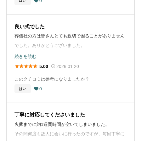
0
はい
予算と規模をきめておくのは最低限のこと。疑問は聞く

は親族に相談して決めましたが、相場がわからず少し悩
葬儀の流れ
歳ですが、毎年同じ施設の抽選に応募しています。(今は
こと。葬儀社のペースに乗せられないで、ちゃんと向か
みました。事前にお寺に相談されることをお勧めしま
病院から葬儀場へ直送だったのですが、家族の願いをく
お墓に関するコメント
とても人気があり倍率70倍以上とか)金額が安いのもあ
い合ってくれる所を選ぶように。見学も何社か行くのが
す。
んだくださり、一旦葬儀場で預かって頂きましたが自宅
お墓は、正直遠方よりも自宅の近くやいきやすい場所が
良い式でした
りますが、職員の方に管理してもらい、周りには桜やそ
お勧めです。
で一晩過ごせる様に移動の手筈も整えてくださいまし
よいとおもわれます。いまは遠方にあるため、ちかくに
葬儀社の方は皆さんとても親切で困ることがありません
の他の木々があります。合同埋葬施設なのでいつも誰か
お墓に関するコメント
た。
もっていくことも、残された親族や実の母親とはなして
でした。ありがとうございました。
しらがお参りに来るせいか、常に花があります。宗派も
お布施や戒名に関するコメント
父のお墓は、以前から家族で所有している世田谷区内の
います。
唯一、紹介していただいたお寺のお坊さんが良くなく(お
関係ないので私はいつも母が好きだったピンクの花のブ
続きを読む
お寺は菩提寺だったので、金額も多くなく、気持ちで戒
お寺の墓地にあります。お墓の管理料は年間1万5千円ほ
葬儀社選びのアドバイス
話がよくなかった。お布施を目の前で数えた。お布施の
ーケをお供えします。抽選に外れた場合は兄のように散





2026.01.20
5.00
名もつけてくださるお寺なので助かりました。一般に高
どです。納骨は四十九日法要に合わせて行いました。お
生前の故人のお人柄をきちんと聞いて下さり、残された
金額が決まっていることは助かりましたが)
お葬式の概要
骨でいいかなと思っています。
額とは聞いています。
墓が近くにあるため、定期的にお参りに行くことができ
このクチコミは参考になりましたか？
家族の気持ちきも寄り添ってくださる葬儀社をおすすめ
葬儀の年
2014年
ています。最近はお墓の維持が大変だという話も聞きま
0
はい
します。

葬儀の流れ
お墓に関するコメント
お葬式の概要
すが、家族で協力して管理を続けています。
葬儀の場所
神奈川県神奈川県横浜市
故人は自宅で息を引き取り、訪問医に死亡診断書を書い
嫁ぎ先、実家とも墓はありますが、私は実家の墓に入る
葬儀の年
2023年
お布施や戒名に関するコメント
ていただき、故人が契約していたくらしの友に連絡。 自
葬儀の種類
一般葬
予定で周囲にも言ってあります。最近 墓などではな
丁寧に対応してくださいました
父が早くに亡くなって、その時にお世話になったお寺さ
お葬式の概要
葬儀の場所
東京都町田市
宅へ来てもらい、特別な追加(柄のある骨壷や棺)はせず
く、娘と二人で入りたいと思うようになりました。娘は
火葬までに約1週間時間が空いてしまいました。
葬儀の料金
150万円
んに母の戒名もお願いしました。檀家ではないのです
葬儀の年
2021年
に契約。ご遺体は翌日搬送、火葬場が混んでいたことも
独身なので。
葬儀の種類
家族葬
その間何度も故人に会いに行ったのですが、毎回丁寧に
が、そんな私達の様なパターンにも対応して下さるお寺
あり、一週間葬儀場で安置してもらい、その間にお礼