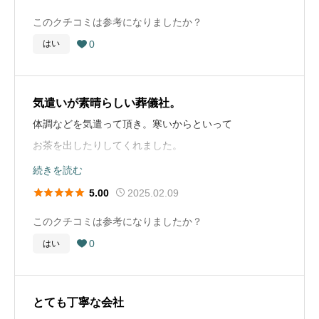
名にしてくださいとても嬉しく思います。
葬儀社選びのアドバイス
葬儀の場所
東京都世田谷区
葬儀の場所
神奈川県座間市
お墓に関するコメント
このクチコミは参考になりましたか？
自分が行ったように、葬儀をあげる喪主の人は配偶者の
葬儀の種類
一般葬
夫が母の合同埋葬施設を気に入っているので、今まだ50
0
はい

葬儀の種類
一般葬
お墓に関するコメント
場合が多く、高齢者のことが多いのでインターネットで
歳ですが、毎年同じ施設の抽選に応募しています。(今は
葬儀の料金
120万円
先祖代々から続いているお墓があるので、そちらに入る
検索してあげるなど親族としてフォローが大事。
葬儀の料金
150万円
とても人気があり倍率70倍以上とか)金額が安いのもあ
ことは決まっていたため、お墓に関しての問題もなくス
気遣いが素晴らしい葬儀社。
りますが、職員の方に管理してもらい、周りには桜やそ
ムーズに進みました。
お葬式の概要
体調などを気遣って頂き。寒いからといって
の他の木々があります。合同埋葬施設なのでいつも誰か
葬儀の年
2020年
お茶を出したりしてくれました。
しらがお参りに来るせいか、常に花があります。宗派も
お葬式の概要
また、子供にも優しく葬儀について
続きを読む
関係ないので私はいつも母が好きだったピンクの花のブ
葬儀の場所
神奈川県横浜市緑区
葬儀の年
2021年
説明をしてくれました。
ーケをお供えします。抽選に外れた場合は兄のように散





2025.02.09
5.00
葬儀の種類
一般葬
骨でいいかなと思っています。
葬儀の場所
東京都町田市
このクチコミは参考になりましたか？
葬儀社選びのアドバイス
葬儀の料金
100万円
0
はい

葬儀の種類
家族葬
葬儀社選びで重要なのは、「費用」と「スタッフの対
お葬式の概要
応」の2点だと思いました。費用が明確で追加料金の説
葬儀の料金
88万円
葬儀の年
2023年
明が丁寧な葬儀社、そして遺族の希望に寄り添い親身に
とても丁寧な会社
葬儀の場所
東京都町田市
対応してくれる担当者がいる葬儀社を選ぶことが大切だ