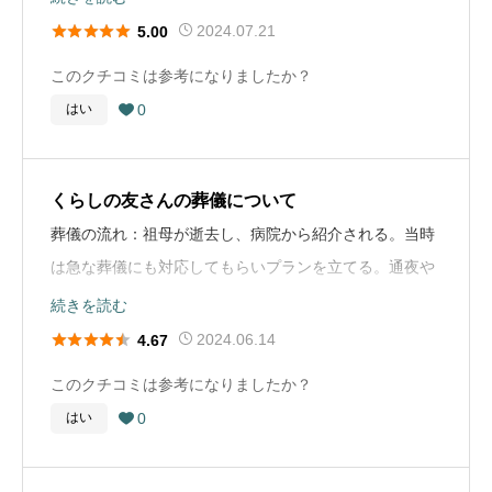
対応の良さにより、安心してお任せすることができ





2024.07.21
5.00
葬儀の場所
栃木県足利市
故人に向き合うことができました。
このクチコミは参考になりましたか？
葬儀の種類
一般葬
0
はい

葬儀社選びのアドバイス
葬儀の料金
300万円
どんな葬儀を行いたいか（もしくは行ってほしいか）を
生前に「家族で話あっておく」「エンディングノートな
くらしの友さんの葬儀について
どに残しておく」ことが、最も重要だと思います。 互助
葬儀の流れ：祖母が逝去し、病院から紹介される。当時
会への積み立てをしておけば、葬儀の際の負担も少なく
は急な葬儀にも対応してもらいプランを立てる。通夜や
なりますし スムーズな進行にもつながると思います。
火葬をする。祖父のときにお世話になったお寺のお坊さ
続きを読む
特に「ここ」と決めていないのなら、数社の見積もりを
んと四十九日後に納骨を済ませる。





2024.06.14
4.67
とるのもいいかもしれません。 また、葬儀打ち合わせの
葬儀社さんの対応：急な葬儀で、まだ小さかった私達が
このクチコミは参考になりましたか？
時に心がけていたのは「お任せします」と安易に言わな
いる中で執り行っていただきました。騒ぎ立てる私達に
0
はい
いこと。 自分たちが納得いく内容で決めることをお勧め

も飴をくれたり優しく対応していただけました。
します。
葬儀のときも家族に寄り添ってくれて、親身に話を聞い