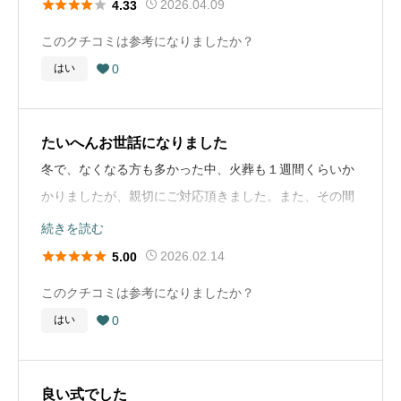





2026.04.09
4.33
おくと安心だと思います。 まず、事前に複数の葬儀社か
見送ることができたので感謝しています。
ら見積もりを取り、費用の内訳をしっかり比較すること
このクチコミは参考になりましたか？
葬儀社選びのアドバイス
料金体系も明確で、無理な勧誘なども一切なく、最初か
が大切です。プラン内容や追加費用の有無など、分かり
0
はい
スピード感をもって対応していただけるところを選ばれ

ら最後まで信頼してお任せすることができました。
にくい部分は遠慮せず確認しておくと安心です。 また、
た方がいいと思います。 安置するのにも費用がかかりま
担当してくださるスタッフの対応や説明の丁寧さも重要
すし、すぐに火葬してあげたいと思うはずです。
葬儀の流れ
だと感じました。初めての方でも分かりやすく説明して
たいへんお世話になりました
病院で父が亡くなり、深夜にもかかわらず葬儀社の方が
くれるかどうかで、当日の安心感が大きく変わると思い
冬で、なくなる方も多かった中、火葬も１週間くらいか
お布施や戒名に関するコメント
速やかに迎えに来て自宅まで搬送してくださいました。
ます。 さらに、希望する形式（家族葬や一般葬など）に
かりましたが、親切にご対応頂きました。また、その間
親族の葬儀、法事等でいつもお願いをしている方にお布
翌日の打ち合わせもスムーズで、家族葬としての流れを
対応しているか、会場の立地やアクセスの良さなども事
ご遺体も保管して頂き、助かりました
続きを読む
施をお支払いしました。 相場は30万から50万ほどだっ
分かりやすく説明していただき、通夜から火葬まで滞り
前に確認しておくとスムーズです。 大切な場面だからこ





2026.02.14
5.00
たと思いますので50万お支払いしました。 戒名は7文字
なく進みました。火葬後の精進落としの際も細やかな配
そ、費用だけでなく、対応の質や信頼できるかどうかを
葬儀の流れ
のいい戒名をいただきました。
このクチコミは参考になりましたか？
慮があり、悲しみの中でも落ち着いた時間を過ごせまし
重視して選ぶことをおすすめします。
病院では、なくなるまで、家族に対して丁寧な状況説明
0
はい
た。

をして頂き、病院でできる限りのことを処方して頂きま
お墓に関するコメント
お布施や戒名に関するコメント
した
先祖代々受け継いでいるお墓が都内にあります。 私は男
葬儀社選びのアドバイス
お布施や戒名については、金額の目安が分かりにくく最
性なのでそのお墓に入ると思います。 受け継いでいるお
良い式でした