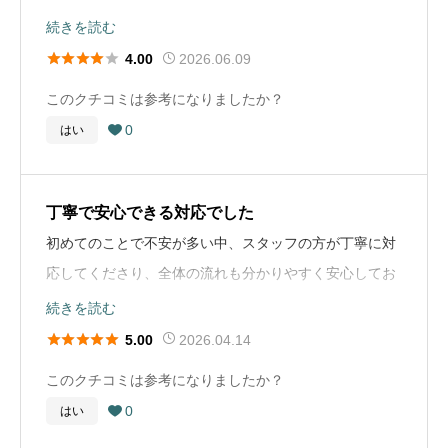
もなんとなく覚えておく。
葬儀場と比較しているからかもしれません。
続きを読む





2026.06.09
4.00
お布施や戒名に関するコメント
葬儀の流れ
このクチコミは参考になりましたか？
相場がわからなかったので、お寺に人に直接確認した。
こちらから連絡し、対応してもらいました。そこから打
0
はい
(直接聞くとよいという事をネットの記事で見た) 元々、

ち合わせ、搬送通夜葬儀火葬等、通常通り？と思われる
墓参りに行っていたので面識があったので聞けた。
流れでした。
丁寧で安心できる対応でした
お墓に関するコメント
葬儀社選びのアドバイス
初めてのことで不安が多い中、スタッフの方が丁寧に対
今はお墓がありますが、この先このお墓をお参りする
比較するものがあまりないのでわかりませんが、丁寧に
応してくださり、全体の流れも分かりやすく安心してお
人、守っていく人もいなくなっていくので、どうするか
対応してもらえるところが良いと思います。費用は納得
任せすることができました。打ち合わせの際もこちらの
続きを読む
考えなくてはならないと思っている。
すれば良いと思います。あまり比較検討する時間はない
要望をしっかり聞いていただき、無理のない形で進めて





2026.04.14
5.00
かと思うので、予め調べておくと良いかもしれません。
もらえた点が良かったです。費用や内容についても事前
お葬式の概要
このクチコミは参考になりましたか？
に説明があり、納得した上で決めることができました。
葬儀の年
2021年
0
はい
お布施や戒名に関するコメント

全体として、落ち着いた雰囲気の中で大切な人をしっか
戒名は、故人にとって大切なものとなるので大事にした