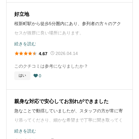
り見送ることができ、とても満足しています。
葬儀の場所
東京都港区
いです。お布施も気持ちだと思います。どう納得するの
好立地
葬儀の種類
一般葬
か、それにより良い悪いはないかと思います。
葬儀の流れ
桜新町駅から徒歩5分圏内にあり、参列者の方々のアク
葬儀の料金
80万円
通夜から葬儀・告別式、火葬まで、全体の流れはとても
セスが抜群に良い場所にあります。
お墓に関するコメント
スムーズに進行しました。事前の打ち合わせで日程や式
土地柄あまり広い敷地ではないので、車で来る方が多い
続きを読む
お墓はあります。代々見てくれる人がいると故人も喜ぶ
の内容がしっかり決められており、当日も葬儀社のスタ
と不便に感じるかもしれません。





2026.04.14
4.67
のではないかと思います。ご先祖様、血紁を大切にした
ッフの方が適切に誘導してくださったため、戸惑うこと
いです。
このクチコミは参考になりましたか？
なく式を終えることができました。 通夜では親族や親し
葬儀の流れ
0
はい
い方々と落ち着いた時間を過ごし、翌日の葬儀・告別式

病院で息をひきとり、病院の方がすぐに葬儀社に連絡さ
お葬式の概要
では厳かな雰囲気の中で最後のお別れができました。そ
てくれました。 その日のうちに遺体を搬送していただき
葬儀の年
2025年
の後の火葬までも滞りなく進み、全体として安心して任
翌日すぐに打ち合わせをして、亡くなってから1週間で
親身な対応で安心してお別れができました
せることができました。
葬儀を行う事ができました。 通夜は50名ほどの方に参列
葬儀の場所
東京都調布市
急なことで動揺していましたが、スタッフの方が常に寄
していただき、告別式、火葬、会食は30名ほどの方に参
り添ってくださり、細かな希望まで丁寧に聞き取ってく
葬儀の種類
家族葬
葬儀社選びのアドバイス
列していただきました。 葬儀後のフォローは特にありま
ださいました。
続きを読む
これから葬儀社を選ぶ方には、いくつか事前に確認して
葬儀の料金
200万円
せんでした。
会場の雰囲気も落ち着いており、家族だけで静かに父を