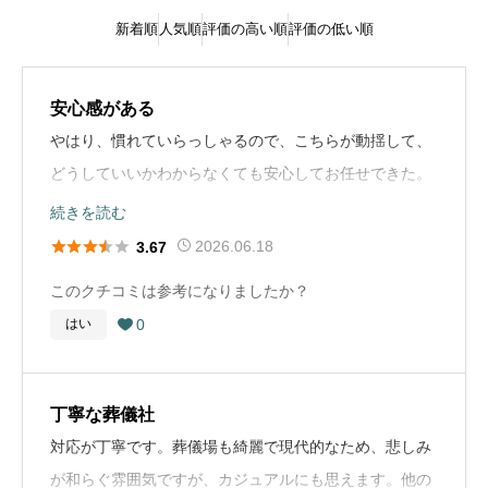
新着順
人気順
評価の高い順
評価の低い順
安心感がある
やはり、慣れていらっしゃるので、こちらが動揺して、
どうしていいかわからなくても安心してお任せできた。
続きを読む
葬儀の流れ





2026.06.18
3.67
家から救急車で病院へ。そのあと亡くなった本人が互助
このクチコミは参考になりましたか？
会に入っていたので連絡。家で亡くなったので、警察対
0
はい

応。 後は葬儀社の指示通り。
葬儀社選びのアドバイス
丁寧な葬儀社
他人の葬式に行った時に、聞いてみたりするといいかも
対応が丁寧です。葬儀場も綺麗で現代的なため、悲しみ
しれない。別にすぐ決めなくても、葬儀社の名前だけで
が和らぐ雰囲気ですが、カジュアルにも思えます。他の