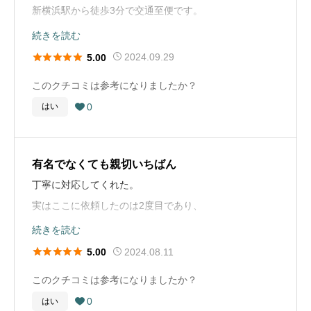
葬儀の年
2017年
新横浜駅から徒歩3分で交通至便です。
施設はきれいで広いです。
続きを読む
葬儀の場所
神奈川県相模原市
お葬式の概要
玄関、エントランス、受付もホテルのように豪華です。





2024.09.29
5.00
葬儀の年
2020年
葬儀の種類
家族葬
このクチコミは参考になりましたか？
葬儀社選びのアドバイス
葬儀の場所
東京都八王子市緑町
葬儀の料金
150万円
0
はい

病院の紹介業者より、できれば自分で選択できるよう
葬儀の種類
家族葬
に、危篤の段階で、業者に当たりをつけるのが望ましい
葬儀の料金
120万円
です。 事前の見積もりは細かく取って見積書を入手する
有名でなくても親切いちばん
べきです。 通夜、告別式の後の、食事の人数の変動にも
丁寧に対応してくれた。
柔軟に対応してもらえるように確認しておくべきです。
実はここに依頼したのは2度目であり、
覚えてくれたこともありスムーズに処理できた。
続きを読む
お葬式の概要





2024.08.11
5.00
葬儀の年
2009年
葬儀社選びのアドバイス
このクチコミは参考になりましたか？
次は自分の葬儀となる可能性が高いので、自分で選ぶわ
葬儀の場所
神奈川県横浜市港北区
0
はい

けにはいかずなんとも言えない。有名でなくていいの