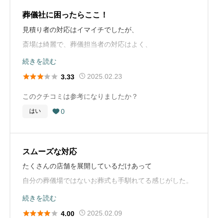
葬儀社選びのアドバイス
動、火葬
葬儀の種類
一般葬
無しの葬儀を選択しました。お経がなくても良い式でし
葬儀社に困ったらここ！
家族葬だとしても、色々お金がかかるのが現状です。 ま
た。信仰がなければその選択もありだと思い、息子には
見積り者の対応はイマイチでしたが、
葬儀の料金
200万円
た、家族が亡くなって、心の余裕もないままに対応して
葬儀社選びのアドバイス
「私もお坊さん無しで良い」と伝えました。
斎場は綺麗で、葬儀担当者の対応はよく、
いかなければならず、葬儀会社の方が決めたことに、そ
事前に下調べをしておく事が大変重要であると感じまし
湯灌の際も綺麗に旅支度を整えてもらい感謝しておりま
続きを読む
のまま頷いてしまうこともあるかもしれません。 です
た。この時は地元の情報で葬儀社に関してはある程度決
お布施や戒名に関するコメント
す。





2025.02.23
3.33
が、本当にそれは必要なのか、少し価格を下げだ物でも
めておいたので慌てないで済みました。
戒名に関してはうちの家族は信仰がなかったため、つけ
よいと思うなど、少し考える事も大事かと思います。 故
このクチコミは参考になりましたか？
ませんでした。これはくらしの友の方が「今は半分くら
葬儀社選びのアドバイス
人に感謝と敬意を払いつつ、残された家族が苦しくなら
0
はい
お布施や戒名に関するコメント

いの人が戒名をつけません」と言ってくれたので。実際
コロナ禍以降、通夜、告別式を省略し、直葬のみをする
ないような価格や規模になるように、しっかりとアドバ
事前にお寺からお布施や戒名についての金額の提示があ
戒名をつけた方のお話では40万円?と聞きました。これ
喪家が増えてきたと聞いております。 個人様を偲び、ご
イスをくれる葬儀会社であること、料金の詳細がしっか
り助かりました。具体的には戒名ごとに金額が提示され
も信仰がなければ必要ありませんでした。母は合同埋葬
家族の方で一番いい形を選んでいただければと思いま
りと明記してあることが選ぶ際に大切だと感じました。
スムーズな対応
ました。
施設と契約していたので墓石などはありません。(墓石と
す。
たくさんの店舗を展開しているだけあって
戒名の関係はわかりませんが。)兄はサーフィンをしてい
お布施や戒名に関するコメント
自分の葬儀場ではないお葬式も手馴れてる感じがした。
お葬式の概要
たことから、散骨という選択。こちらも戒名は必要あり
お葬式の概要
戒名はお寺さんが考えてくださいましたが、故人の名前
次回もまた利用する時が来たら利用したいと思う。
続きを読む
ませんでした。
葬儀の年
2014年
の文字もしっかり入りつつ、生前の人柄がわかるような
葬儀の年
2005年





2025.02.09
4.00