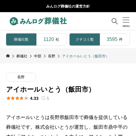
みんログ葬儀社の運営方針

1120
3595
葬儀社数
クチコミ数
社
件
葬儀社
中部
長野
アイホールいとう（飯田市）
長野
アイホールいとう（飯田市）





4.33
5

アイホールいとうは長野県飯田市で葬儀を提供している
葬儀社です。株式会社いとうが運営し、飯田市鼎中平の