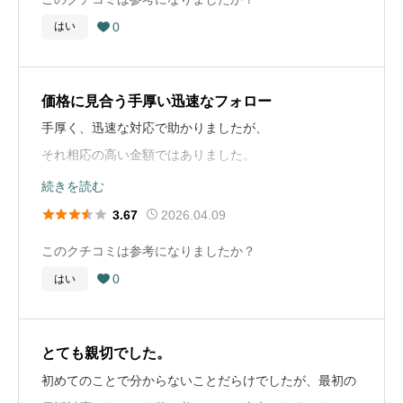
病院にて、意識不明となり、医師の診断後、自宅へ運ば
0
はい

れました。葬儀社へ連絡し、担当者がすぐに来てくれ、
故人を寝かせたりと細かい段取りも教えていただきまし
た。担当者が率先と動くかたちで通夜、火葬場で荼毘に
価格に見合う手厚い迅速なフォロー
ふされ、葬儀、告別式が行われました。葬儀社の提案か
手厚く、迅速な対応で助かりましたが、
ら、故人の元気な時の写真を大きくしたパネルをエント
それ相応の高い金額ではありました。
ランスに飾り、来場者を迎えるかたちになりました。会
コスパを考えるとなかなか難しいと、
続きを読む
食はトウザンというもてなすには恥ずかしくない料理の
感じます。





2026.04.09
3.67
数々を業者へ頼み、盛り付けを多めに頼み、来場者へ振
このクチコミは参考になりましたか？
る舞いました。残った料理も、来場者が持ち帰ることが
葬儀の流れ
0
はい
出来るように折りを用意しました。葬儀後、料理、使用

病院でなくなり、自宅へ遺体を運ぶ。親戚などに連絡
したお花も来場者が持ち帰りました。
し、葬儀社に来てもらい、通夜の準備に入る。葬儀社
と、棺、規模感、食事のメニュー、お花の色や本数、写
とても親切でした。
葬儀社選びのアドバイス
真の手配(故人の元気な写真を数枚大きくして飾る)、寺
初めてのことで分からないことだらけでしたが、最初の
少なくとも余命がある程度わかった段階で、現実に目を
へ読経依頼、通夜、火葬してから葬儀へ、会食(喪主挨