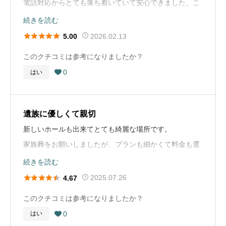
電話対応からとても落ち着いていて安心できました。こ
背けず、葬儀社、火葬場、寺など、料金比較は必ずした
拶)、解散。
ちらの気持ちを急かすことなく、一つ一つ丁寧に説明し
続きを読む
方がよいかと思います。死去後は、気が動転していて、
てくださり、不安が和らぎました。





2026.02.13
5.00
正しい判断が難しいため、費用がどんどん膨らみ、支払
葬儀社選びのアドバイス
打ち合わせの際も、形式的ではなく家族の想いを大切に
い時に驚くリスクは避けるべきです。
このクチコミは参考になりましたか？
家から近いところが便利ではありますが、葬儀自体の金
してくれて、無理な提案や押しつけが一切なかったのが
0
はい
額の見積りは数社比較するなど、事前準備した方が良い

印象的です。
お布施や戒名に関するコメント
かとおもいます。亡くなって近くの葬儀社に頼みました
当日もスタッフの方が常に気を配ってくださり、静かで
戒名は、故人にふさわしいものでした。お布施も、相場
が、かなり高額になりました。とにかく、早く済ませる
温かい雰囲気の中で故人を見送ることができました。本
がよくわからないなかで支払ったように思います。事前
遺族に優しくて親切
必要があり、比較する時間なく、大変かとはおもいます
当に感謝しています。
に相場を調べておくべきでした。
新しいホールも出来てとても綺麗な場所です。
が、事前に見積り比較するとスムーズにことが運ぶと思
家族葬をお願いしましたが、プランも細かくて料金も選
います。
葬儀の流れ
お墓に関するコメント
べて良かったです。
続きを読む
病院で亡くなった後、医師の説明も丁寧で、そのまま葬
墓参りもなかなか出来なくても、事前に故人が墓を立て
プレミアム会員だったので費用も予算よりは多少かかっ





2025.07.26
4.67
お布施や戒名に関するコメント
儀社へ連絡しました。深夜にも関わらず迅速に対応して
る土地をお寺から買っていました。かなり高い石を使用
たけどスタッフの対応は大変良かったです。
戒名は、寺の住職から葬儀当日にわかりました。故人の
このクチコミは参考になりましたか？
いただき、ご遺体の搬送から安置まで滞りなく進みまし
し、完成させましたが、あまりこだわらずにコスト重視
名前の一部、故人の趣味を表す漢字を含めた納得する戒
0
はい
た。打ち合わせも簡潔で分かりやすく、通夜や告別式は

で買えば良かったと思っています。
葬儀の流れ
名でした。