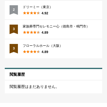
熊本
30
島根
20
滋賀
26
新潟
30
千葉西部
52
ドリーミー（東京）
葬儀を行った年（必須）
2





4.92
熊本市
16
松江市
12
大津市
16
新潟市
18
埼玉
82
家族葬専門セレモニー心（徳島市・鳴門市）
3





4.89
大分
28
奈良
38
富山
21
埼玉南部
46
葬儀を行った月（必須）
フローラルホール（大阪）
大分市
18
3
奈良市
24
富山市
12
埼玉東部
40





4.89
宮崎
19
和歌山
32
石川
22
埼玉西部
46
葬儀を行った都道府県（必須）
閲覧履歴
宮崎市
11
和歌山市
18
金沢市
17
群馬
27
閲覧履歴はまだありません。
鹿児島
30
三重
30
福井
17
前橋高崎
16
葬儀を行った市区町村（必須）
鹿児島市
15
（区がある場合は区まで記入） （例：札幌市中央区、新宿区、