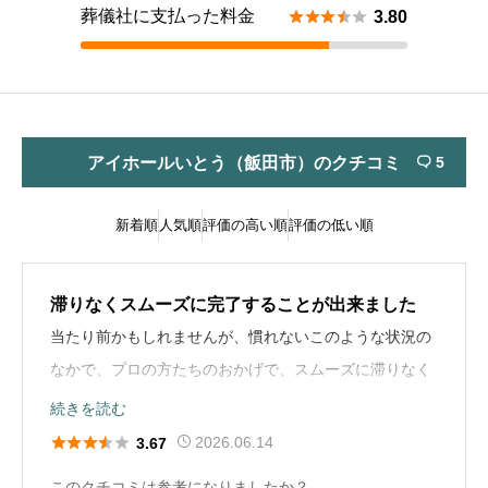
葬儀社に支払った料金





3.80
アイホールいとう（飯田市）のクチコミ
5

新着順
人気順
評価の高い順
評価の低い順
滞りなくスムーズに完了することが出来ました
当たり前かもしれませんが、慣れないこのような状況の
なかで、プロの方たちのおかげで、スムーズに滞りなく
出来ましたので、大変感謝しております。
続きを読む





2026.06.14
3.67
葬儀の流れ
このクチコミは参考になりましたか？