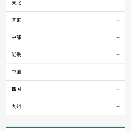
東北
道央
41
葬儀の料金
24万円





星の数をお選びください
葬儀の種類
一般葬
関東
青森
30
札幌市
31
葬儀の料金
65万円
葬儀社に支払った料金
必須
中部
東京
146
青森市
16
道南
25





星の数をお選びください
近畿
愛知
51
23区東
49
岩手
31
道北
17
中国
大阪
79
尾張地域
37
23区北
56
盛岡市
11
旭川市
13
クチコミのタイトル
必須
四国
広島
40
大阪市
47
三河地域
30
23区西
56
宮城
27
道東
24
九州
愛媛
23
広島市
23
大阪北部
41
静岡
47
23区南
54
仙台市
21
※クチコミ内容がわかりやすいタイトルにしてください。
福岡
53
松山市
17
福山市
13
大阪東部
42
静岡市
15
23区外
75
秋田
22
葬儀社に関するクチコミ
必須