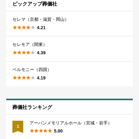
ピックアップ葬儀社
福岡市
22
香川
23
岡山
38
大阪南部
40
浜松市
18
神奈川
98
秋田市
12
セレマ（京都・滋賀・岡山）





4.21
北九州市
19
高松市
16
岡山市
25
兵庫
53
山梨
21
横浜市
50
山形
23
セレモア（関東）
久留米市
17
高知
16
倉敷市
17
神戸市
25
甲府市
13
川崎市
44





山形市
4.39
13
佐賀
20
高知市
10
山口
27
ベルモニー（四国）
阪神間
28
長野
33
相模原市
37
福島
31





4.19
佐賀市
10
徳島
24
下関市
13
姫路市
18
長野市
15
湘南
34
郡山市
17
※個人情報は書かないでください。（例：葬儀社の従業員の名
前など）
長崎
26
徳島市
15
鳥取
葬儀社ランキング
16
京都
31
岐阜
30
千葉
73
※虚偽の内容、誹謗中傷は書かないでください。
※50文字以上入力してください。（50文字未満はエラーになり
アーバンメモリアルホール（宮城・岩手）
長崎市
13
鳥取市
ます。）
13
1
京都市
21
岐阜南部
25
千葉市
36





5.00