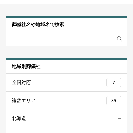
びました。将来的に必要だと感じた場合は、改めて検討
葬儀社選びのアドバイス
すればよいと思っています。
お葬式の概要
地元に根付いた葬儀社の方が、お寺とのつながりが強い
投稿者名
任意
葬儀社名や地域名で検索
葬儀の年
2025年
ためとても安心です。また、おおよその葬儀費用もすぐ
お墓に関するコメント
に示してくれかも選ぶポイントになるかと。
今回の葬儀ではお墓についてはまだ決めていません。将
葬儀の場所
長野県飯田市
来は管理の負担が少ない方法を考えたいと思っており、
※下記のスターレビューの項目は３つあります。他の項目とは
葬儀の種類
家族葬
お布施や戒名に関するコメント
永代供養や納骨堂なども選択肢として検討しています。
別の尺度で星をつけてください。
お寺への寄付によっても戒名が変わってくる場合があり
葬儀の料金
90万円
家族に無理のない形で、気持ちよく供養できる方法を選
地域別葬儀社
ます。戒名によってお布施に金額が大きく変わりますの
びたいです。
で、生前どれだけお寺とのつながりが強かったかも知っ
全国対応
7
ておく必要があるかと思います。
葬儀施設（ホール・斎場）の品質・利便性
必須
お葬式の概要
複数エリア
39
葬儀の年
2025年





星の数をお選びください
お葬式の概要
葬儀の場所
長野県飯田市
北海道
葬儀の年
2025年
葬儀社スタッフのサービスの品質
必須
葬儀の種類
直葬
葬儀の場所
長野県下伊那郡