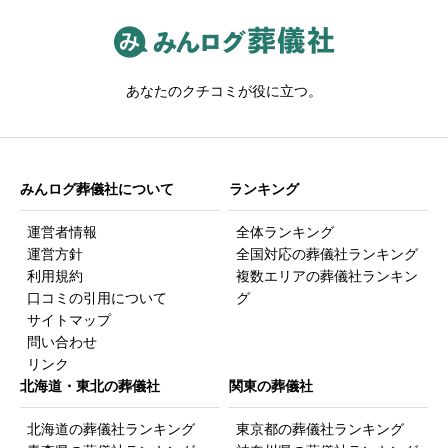
三重北部
25
福井市
16
栃木
32
八王子市、大阪市北区）
沖縄
25
宇都宮市
17
あなたのクチコミが役に立つ。
那覇市
14
茨城
48
葬儀社に支払った金額の合計（単位：万円、1000円以下
切り捨て）（必須）
*
水戸市
13
みんログ葬儀社について
ランキング
（120万円の場合「120」と記入。積立していた金額を含める。
お布施など葬儀社以外に支払った金額は含めない。）
運営者情報
全体ランキング
運営方針
全国対応の葬儀社ランキング
利用規約
複数エリアの葬儀社ランキン
口コミの引用について
グ
サイトマップ
問い合わせ
回答者の性別
リンク
北海道・東北の葬儀社
関東の葬儀社
男
女
北海道の葬儀社ランキング
東京都の葬儀社ランキング