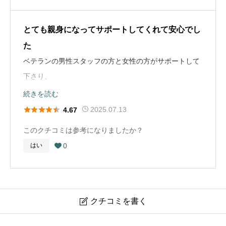
行わず、当日は火葬のみでしたが、落ち着いた対応で安
終末期の病院で最期を迎えました。 ほとんど私の弟夫婦
心して見送ることができました。葬儀後の手続きについ
が病院、葬儀社の対応をして助けてくれました。 会食も
お葬式の概要
お墓に関するコメント
とても親身になってサポートしてくれて安心でし
ても説明があり助かりました。
持ち帰りだったので早めに帰路に着けたから良かったで
葬儀の年
2012年
石屋さんと何回も打ち合わせし、石の種類にこだわり、
た
す。
高額な墓を作りましたが、墓参りも頻繁に出来ずになか
ベテランの男性スタッフの方と女性の方がサポートして
葬儀社選びのアドバイス
葬儀の場所
長野県飯田市
なか高額すぎたと思っております。
下さり、
葬儀社を選ぶ際は、料金やプランの分かりやすさだけで
葬儀社選びのアドバイス
葬儀の種類
一般葬
無事に故人を見送ることができました。
続きを読む
なく、最初の電話対応が丁寧かどうかを重視すると安心
まず生きているうちに家族で話し合って、いくつかの葬
わからないことは丁寧に説明していただき、信頼できる
お葬式の概要
葬儀の料金
300万円





です。こちらの希望をきちんと聞いてくれ、無理な提案
2025.07.13
4.67
儀社のホームページや実際にスタッフと顔を見て話し合
皆さんだと感じました。
葬儀の年
2012年
をせず質問にも誠実に答えてくれる葬儀社を選ぶことが
った方がいいと思います。 葬儀は急にやってくるから慌
このクチコミは参考になりましたか？
大切だと思います。
てないようにしたいですね。
葬儀の場所
長野県飯田市
0
はい

葬儀の流れ
病院で息を引き取り、自宅での安置、自宅で通夜を行う
葬儀の種類
一般葬
お布施や戒名に関するコメント
お布施や戒名に関するコメント
ため祭壇を整えていただきました、そして、住職を読ん
今回の葬儀では直葬を選択したため、お布施や戒名は支
葬儀の料金
300万円
お布施は宗派によって違うけど、知らないと結構な金額
での読経と旅立ちの議事式、それから火葬を行いお寺に
払っていません。金銭的な負担を抑えたいという事情も
クチコミを書く

をお支払いするから驚きました。 戒名もなるべく分かり
て告別式・葬儀となりました。
あり、無理に形式にこだわらず家族で納得できる形を選
やすいのがいいです。
アイホールいとう（飯田市）