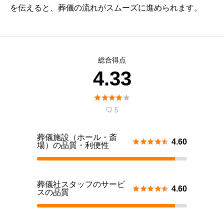
を伝えると、葬儀の流れがスムーズに進められます。
総合得点
4.33





5

葬儀施設（ホール・斎





4.60
場）の品質・利便性
葬儀社スタッフのサービ





4.60
スの品質