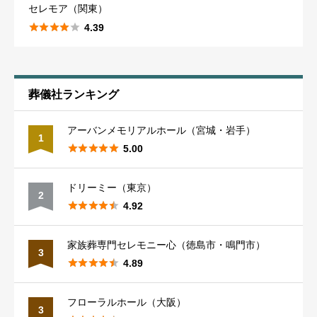
佐賀
20
高知市
10
山口
27
セレモア（関東）
阪神間
28
長野
33
相模原市
37
福島
31





4.39
佐賀市
10
徳島
24
下関市
13
姫路市
18
長野市
15
湘南
34
郡山市
17
※個人情報は書かないでください。（例：葬儀社の従業員の名
前など）
長崎
26
徳島市
15
鳥取
葬儀社ランキング
16
京都
31
岐阜
30
千葉
73
※虚偽の内容、誹謗中傷は書かないでください。
※50文字以上入力してください。（50文字未満はエラーになり
アーバンメモリアルホール（宮城・岩手）
長崎市
13
鳥取市
ます。）
13
1
京都市
21
岐阜南部
25
千葉市
36





5.00
熊本
30
島根
20
滋賀
26
新潟
30
千葉西部
52
ドリーミー（東京）
葬儀を行った年（必須）
2





4.92
熊本市
16
松江市
12
大津市
16
新潟市
18
埼玉
82
家族葬専門セレモニー心（徳島市・鳴門市）
3





4.89
大分
28
奈良
38
富山
21
埼玉南部
46
葬儀を行った月（必須）
フローラルホール（大阪）
大分市
18
3
奈良市
24
富山市
12
埼玉東部
40