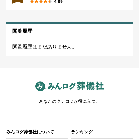





4.89
宮崎
19
和歌山
32
石川
22
埼玉西部
46
葬儀を行った都道府県（必須）
閲覧履歴
宮崎市
11
和歌山市
18
金沢市
17
群馬
27
閲覧履歴はまだありません。
鹿児島
30
三重
30
福井
17
前橋高崎
16
葬儀を行った市区町村（必須）
鹿児島市
15
（区がある場合は区まで記入） （例：札幌市中央区、新宿区、
三重北部
25
福井市
16
栃木
32
八王子市、大阪市北区）
沖縄
25
宇都宮市
17
あなたのクチコミが役に立つ。
那覇市
14
茨城
48
葬儀社に支払った金額の合計（単位：万円、1000円以下
切り捨て）（必須）
*
水戸市
13
みんログ葬儀社について
ランキング
（120万円の場合「120」と記入。積立していた金額を含める。