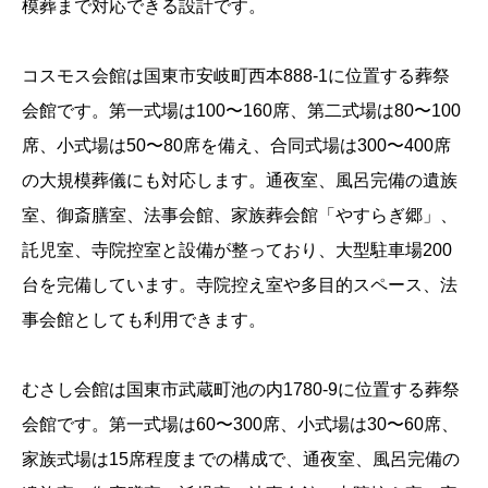
模葬まで対応できる設計です。
コスモス会館は国東市安岐町西本888-1に位置する葬祭
会館です。第一式場は100〜160席、第二式場は80〜100
席、小式場は50〜80席を備え、合同式場は300〜400席
の大規模葬儀にも対応します。通夜室、風呂完備の遺族
室、御斎膳室、法事会館、家族葬会館「やすらぎ郷」、
託児室、寺院控室と設備が整っており、大型駐車場200
台を完備しています。寺院控え室や多目的スペース、法
事会館としても利用できます。
むさし会館は国東市武蔵町池の内1780-9に位置する葬祭
会館です。第一式場は60〜300席、小式場は30〜60席、
家族式場は15席程度までの構成で、通夜室、風呂完備の