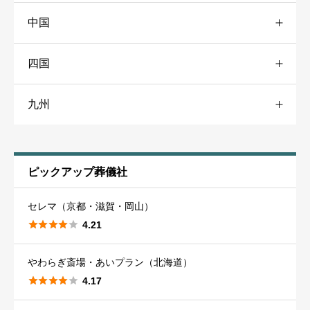
中国
大阪
79
尾張地域
37
23区北
56
盛岡市
11
旭川市
13
クチコミのタイトル
必須
四国
広島
40
大阪市
47
三河地域
30
23区西
56
宮城
27
道東
24
九州
愛媛
23
広島市
23
大阪北部
41
静岡
47
23区南
54
仙台市
21
※クチコミ内容がわかりやすいタイトルにしてください。
福岡
53
松山市
17
福山市
13
大阪東部
42
静岡市
15
23区外
75
秋田
22
葬儀社に関するクチコミ
必須
ピックアップ葬儀社
福岡市
22
香川
23
岡山
38
大阪南部
40
浜松市
18
神奈川
98
秋田市
12
セレマ（京都・滋賀・岡山）





4.21
北九州市
19
高松市
16
岡山市
25
兵庫
53
山梨
21
横浜市
50
山形
23
やわらぎ斎場・あいプラン（北海道）
久留米市
17
高知
16
倉敷市
17
神戸市
25
甲府市
13
川崎市
44





山形市
4.17
13