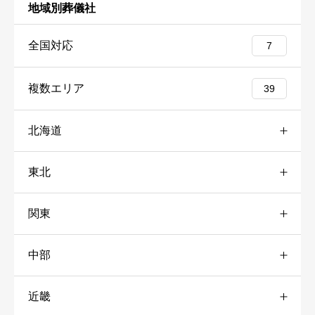
情報を集めておく必要がある
地域別葬儀社
全国対応
7
お葬式の概要
葬儀施設（ホール・斎場）の品質・利便性
必須
葬儀の年
2023年
複数エリア
39
葬儀の場所
大分県国東市





星の数をお選びください
北海道
葬儀の種類
家族葬
葬儀社スタッフのサービスの品質
必須
葬儀の料金
100万円
東北
道央
41





星の数をお選びください
関東
青森
30
札幌市
31
葬儀社に支払った料金
必須
中部
東京
146
青森市
16
道南
25





星の数をお選びください
近畿
愛知
51
23区東
49
岩手
31
道北
17