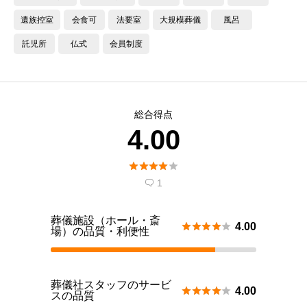
遺族控室
会食可
法要室
大規模葬儀
風呂
託児所
仏式
会員制度
総合得点
4.00





1

葬儀施設（ホール・斎





4.00
場）の品質・利便性
葬儀社スタッフのサービ





4.00
スの品質