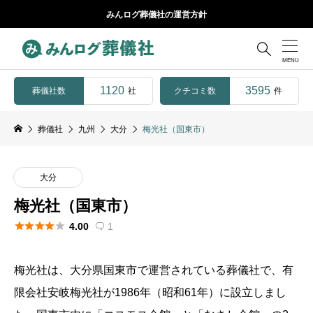
みんログ葬儀社の運営方針

1120
3595
葬儀社数
クチコミ数
社
件
葬儀社
九州
大分
梅光社（国東市）
大分
梅光社（国東市）





4.00
1

梅光社は、大分県国東市で運営されている葬儀社で、有
限会社安岐梅光社が1986年（昭和61年）に設立しまし