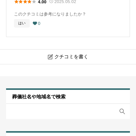





2025.05.02
4.00
このクチコミは参考になりましたか？
葬儀社選びのアドバイス
0
はい

やはり体験した人からの情報は信用できる。また、その
時になって慌てるのではなく、事前に情報を集めできれ
ば、葬儀社にも出向いて相談しておいた方がよい。
クチコミを書く

お布施や戒名に関するコメント
梅光社（国東市）
一般的なレートがわからなかった。葬儀社の方に相談に
のってもらったが、自分のように相談できる相手がいな
いととても困る
投稿者名
任意
葬儀社名や地域名で検索
お墓に関するコメント
維持費などずいぶんかかるなと感じた。これも難しいが
※下記のスターレビューの項目は３つあります。他の項目とは
日常的にお寺とつながっておいたり、利用した人からの
別の尺度で星をつけてください。