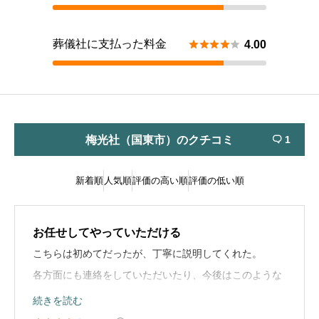
葬儀社に支払った料金





4.00
梅光社（国東市）のクチコミ
1

新着順
人気順
評価の高い順
評価の低い順
お任せしてやっていただける
こちらは初めてだったが、丁寧に説明してくれた。
各方面にも連絡をしていただいたり、今後はこのような
流れで行きますと前もって説明していただけた。
続きを読む
一般的な事例も示してもらい安心できた。