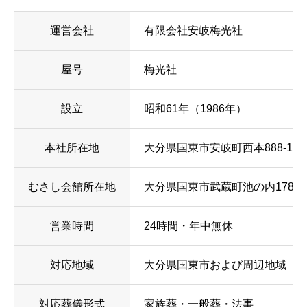
運営会社
有限会社安岐梅光社
屋号
梅光社
設立
昭和61年（1986年）
本社所在地
大分県国東市安岐町西本888-1
むさし会館所在地
大分県国東市武蔵町池の内1780-
営業時間
24時間・年中無休
対応地域
大分県国東市および周辺地域
対応葬儀形式
家族葬・一般葬・法事