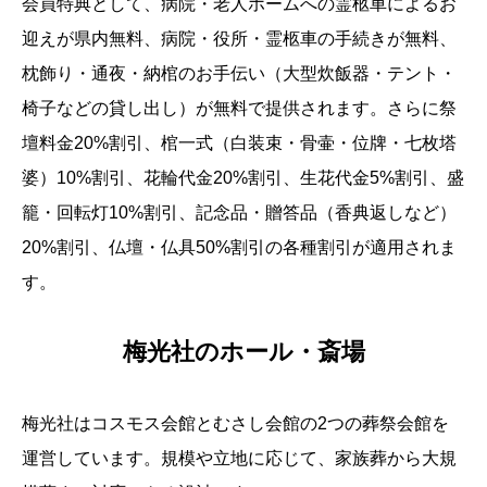
会員特典として、病院・老人ホームへの霊柩車によるお
迎えが県内無料、病院・役所・霊柩車の手続きが無料、
枕飾り・通夜・納棺のお手伝い（大型炊飯器・テント・
椅子などの貸し出し）が無料で提供されます。さらに祭
壇料金20%割引、棺一式（白装束・骨壷・位牌・七枚塔
婆）10%割引、花輪代金20%割引、生花代金5%割引、盛
籠・回転灯10%割引、記念品・贈答品（香典返しなど）
20%割引、仏壇・仏具50%割引の各種割引が適用されま
す。
梅光社のホール・斎場
梅光社はコスモス会館とむさし会館の2つの葬祭会館を
運営しています。規模や立地に応じて、家族葬から大規