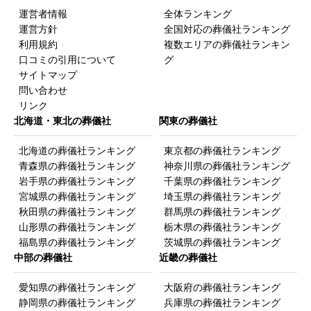
お布施など葬儀社以外に支払った金額は含めない。）
運営者情報
全体ランキング
運営方針
全国対応の葬儀社ランキング
利用規約
複数エリアの葬儀社ランキン
口コミの引用について
グ
サイトマップ
問い合わせ
回答者の性別
リンク
北海道・東北の葬儀社
関東の葬儀社
男
女
北海道の葬儀社ランキング
東京都の葬儀社ランキング
青森県の葬儀社ランキング
神奈川県の葬儀社ランキング
岩手県の葬儀社ランキング
千葉県の葬儀社ランキング
回答者の年齢
宮城県の葬儀社ランキング
埼玉県の葬儀社ランキング
秋田県の葬儀社ランキング
群馬県の葬儀社ランキング
10代以下
山形県の葬儀社ランキング
栃木県の葬儀社ランキング
福島県の葬儀社ランキング
茨城県の葬儀社ランキング
20代
中部の葬儀社
近畿の葬儀社
30代
40代
愛知県の葬儀社ランキング
大阪府の葬儀社ランキング
50代
静岡県の葬儀社ランキング
兵庫県の葬儀社ランキング