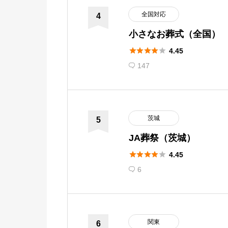
前橋高崎
福井市
全国対応
4
小さなお葬式（全国）
栃木





4.45
宇都宮市
147

茨城
水戸市
茨城
5
JA葬祭（茨城）





4.45
6

関東
6