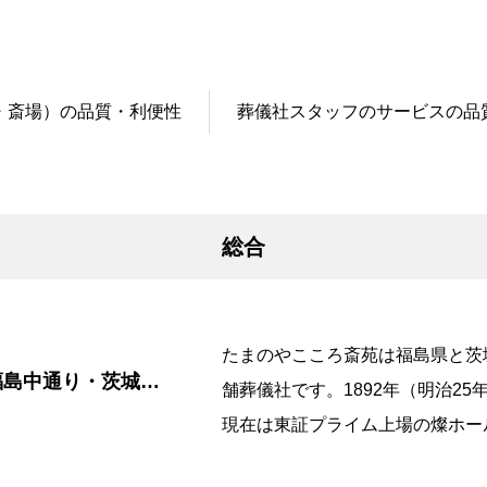
道南
域
大阪市
広島市
道北
域
大阪北部
福山市
・斎場）の品質・利便性
葬儀社スタッフのサービスの品
旭川市
大阪東部
岡山
道東
大阪南部
岡山市
総合
兵庫
倉敷市
神戸市
山口
たまのやこころ斎苑は福島県と茨
阪神間
下関市
福島中通り・茨城南
舗葬儀社です。1892年（明治25
姫路市
鳥取
現在は東証プライム上場の燦ホー
コ […]
京都
鳥取市