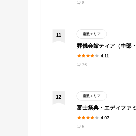
8

複数エリア
11
葬儀会館ティア（中部
道）





4.11
76

複数エリア
12
富士祭典・エディファ
島）





4.07
5
