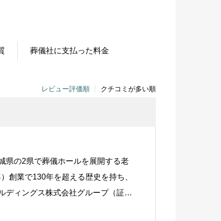
岩手
松山市
盛岡市
香川
質
葬儀社に支払った料金
宮城
高松市
仙台市
レビュー評価順
クチコミが多い順
高知
秋田
高知市
秋田市
徳島
山形
城県の2県で葬儀ホールを展開する老
徳島市
年）創業で130年を超える歴史を持ち、
山形市
ルディングス株式会社グループ（証券
福島