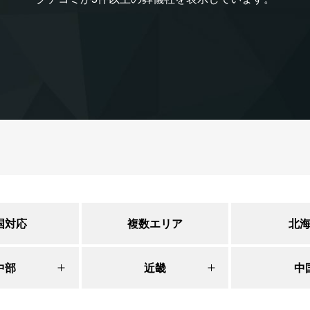
国対応
複数エリア
北
道央
中部
近畿
中
札幌市
大阪
広島