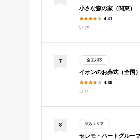
小さな森の家（関東）





4.41
25

全国対応
7
イオンのお葬式（全国





4.39
11

複数エリア
8
セレモ・ハートグルー