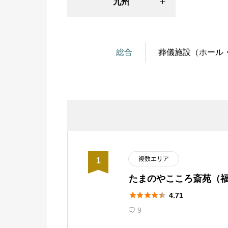
九州
23区東
尾張地
福岡
23区北
三河地
総合
葬儀施設（ホール
福岡市
23区西
静岡
北九州市
23区南
静岡市
久留米市
23区外
浜松市
佐賀
神奈川
山梨
佐賀市
複数エリア
1
横浜市
甲府市
たまのやこころ斎苑（
長崎
部）





4.71
川崎市
長野
長崎市
9

相模原市
長野市