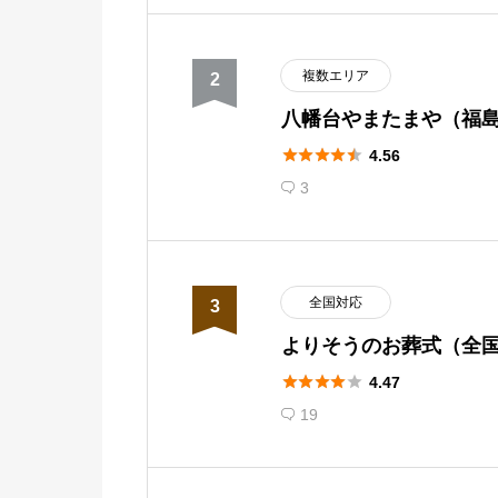
熊本
湘南
岐阜
熊本市
複数エリア
2
千葉
岐阜南
大分
八幡台やまたまや（福
部）
千葉市
新潟





4.56
大分市
3

千葉西部
新潟市
宮崎
埼玉
富山
宮崎市
全国対応
3
埼玉南部
富山市
鹿児島
よりそうのお葬式（全
埼玉東部
石川





4.47
鹿児島市
19

埼玉西部
金沢市
沖縄
群馬
福井
那覇市