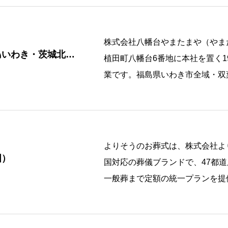
京都市
島根
株式会社八幡台やまたまや（やま
部
滋賀
松江市
島いわき・茨城北
植田町八幡台6番地に本社を置く1
大津市
業です。福島県いわき市全域・双
市・日 […]
奈良
奈良市
和歌山
よりそうのお葬式は、株式会社よ
国）
国対応の葬儀ブランドで、47都
和歌山市
一般葬まで定額の統一プランを提供
三重
携葬 […]
三重北部