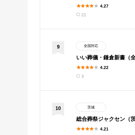
城）





4.27
21

全国対応
9
いい葬儀・鎌倉新書（





4.22
3

茨城
10
総合葬祭ジャクセン（





4.21